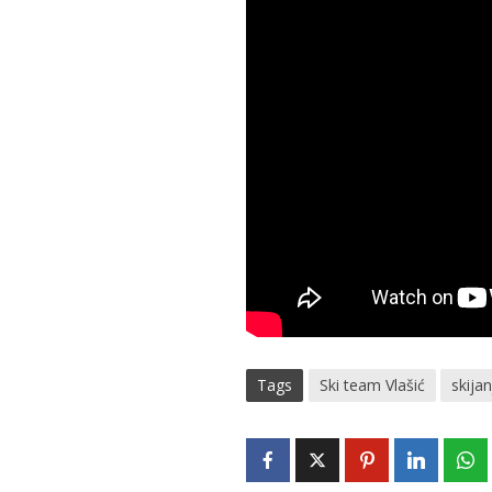
Tags
Ski team Vlašić
skija