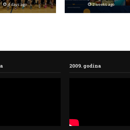
4 days ago
2 weeks ago
ja
2009. godina