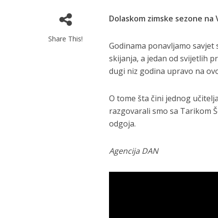
Dolaskom zimske sezone na V
Share This!
Godinama ponavljamo savjet sv
skijanja, a jedan od svijetlih p
dugi niz godina upravo na ovoj 
O tome šta čini jednog učitelja 
razgovarali smo sa Tarikom Še
odgoja.
Agencija DAN