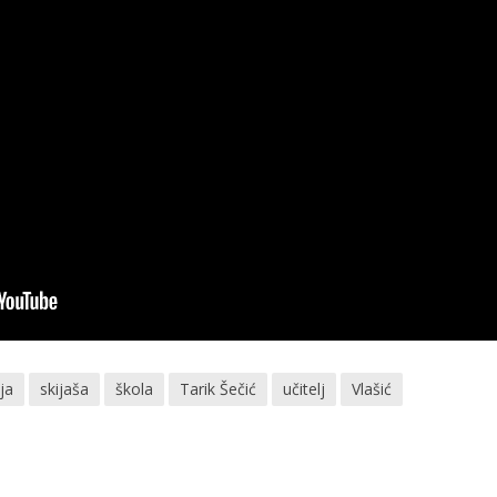
nja
skijaša
škola
Tarik Šečić
učitelj
Vlašić