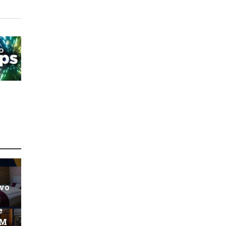
ovo
:
e
KM