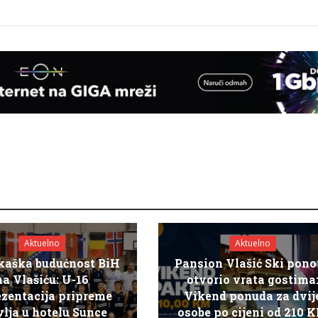
Aktuelno
Aktuelno
kaška budućnost BiH
Pansion Vlašić Ski pon
na Vlašiću: U-16
otvorio vrata gostima
ezentacija pripreme
Vikend ponuda za dvij
lja u hotelu Sunce
osobe po cijeni od 210 