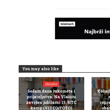
You may also like
Aktuelno
Sedam dana rukometa i
Košar
prijateljstva: Na Vlašiću
završen jubilarni 15. HTC
repr
kamp (VIDEO/FOTO)
obav