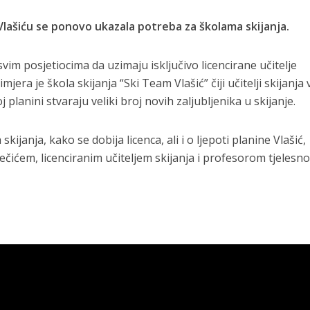
lašiću se ponovo ukazala potreba za školama skijanja.
im posjetiocima da uzimaju isključivo licencirane učitelje
rimjera je škola skijanja “Ski Team Vlašić” čiji učitelji skijanja 
planini stvaraju veliki broj novih zaljubljenika u skijanje.
skijanja, kako se dobija licenca, ali i o ljepoti planine Vlašić,
čićem, licenciranim učiteljem skijanja i profesorom tjelesn