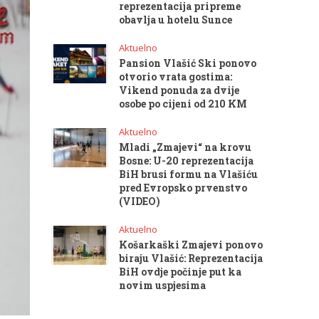
reprezentacija pripreme
obavlja u hotelu Sunce
Aktuelno
Pansion Vlašić Ski ponovo
otvorio vrata gostima:
Vikend ponuda za dvije
osobe po cijeni od 210 KM
Aktuelno
Mladi „Zmajevi“ na krovu
Bosne: U-20 reprezentacija
BiH brusi formu na Vlašiću
pred Evropsko prvenstvo
(VIDEO)
Aktuelno
Košarkaški Zmajevi ponovo
biraju Vlašić: Reprezentacija
BiH ovdje počinje put ka
novim uspjesima