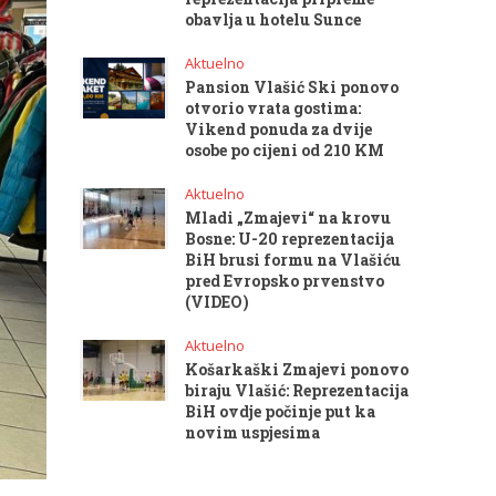
obavlja u hotelu Sunce
Aktuelno
Pansion Vlašić Ski ponovo
otvorio vrata gostima:
Vikend ponuda za dvije
osobe po cijeni od 210 KM
Aktuelno
Mladi „Zmajevi“ na krovu
Bosne: U-20 reprezentacija
BiH brusi formu na Vlašiću
pred Evropsko prvenstvo
(VIDEO)
Aktuelno
Košarkaški Zmajevi ponovo
biraju Vlašić: Reprezentacija
BiH ovdje počinje put ka
novim uspjesima