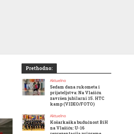
Prethodno:
Aktuelno
Sedam dana rukometa i
prijateljstva: Na Vlašiću
završen jubilarni 15. HTC
kamp (VIDEO/FOTO)
Aktuelno
Košarkaška budućnost BiH
na Vlašiću: U-16
reprezentacija pripreme