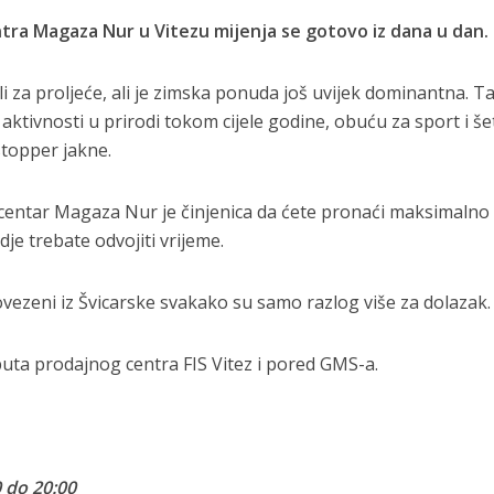
tra Magaza Nur u Vitezu mijenja se gotovo iz dana u dan.
li za proljeće, ali je zimska ponuda još uvijek dominantna. T
ktivnosti u prirodi tokom cijele godine, obuću za sport i še
stopper jakne.
 centar Magaza Nur je činjenica da ćete pronaći maksimalno
dje trebate odvojiti vrijeme.
dovezeni iz Švicarske svakako su samo razlog više za dolazak.
uta prodajnog centra FIS Vitez i pored GMS-a.
 do 20:00