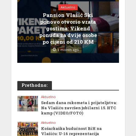
Aktuelno
Pansion Vlašić Ski
ponovo otvorio vrata
gostima: Vikend
ponuda za dvije osobe
po cijeni od 210 KM
1 month ago
Prethodno:
Aktuelno
Sedam dana rukometa i prijateljstva:
Na Vlašiću završen jubilarni 15. HTC
kamp (VIDEO/FOTO)
Aktuelno
Košarkaška budućnost BiH na
Vlašiću: U-16 reprezentacija