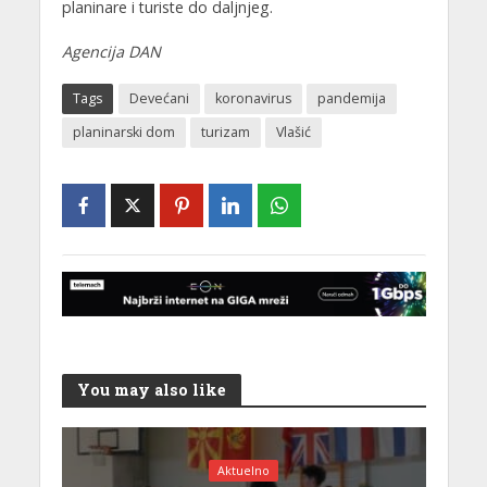
planinare i turiste do daljnjeg.
Agencija DAN
Tags
Devećani
koronavirus
pandemija
planinarski dom
turizam
Vlašić
You may also like
Aktuelno