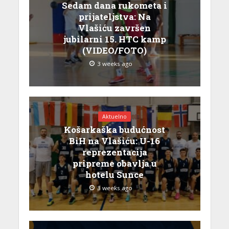
Sedam dana rukometa i
prijateljstva: Na
Vlašiću završen
jubilarni 15. HTC kamp
(VIDEO/FOTO)
3 weeks ago
Aktuelno
Košarkaška budućnost
BiH na Vlašiću: U-16
reprezentacija
pripreme obavlja u
hotelu Sunce
3 weeks ago