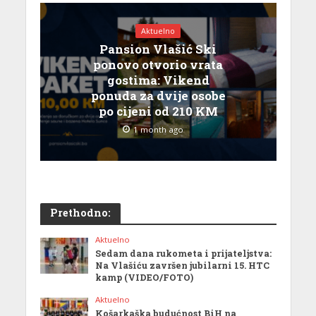
Aktuelno
Pansion Vlašić Ski
ponovo otvorio vrata
gostima: Vikend
ponuda za dvije osobe
po cijeni od 210 KM
1 month ago
Prethodno:
Aktuelno
Sedam dana rukometa i prijateljstva:
Na Vlašiću završen jubilarni 15. HTC
kamp (VIDEO/FOTO)
Aktuelno
Košarkaška budućnost BiH na