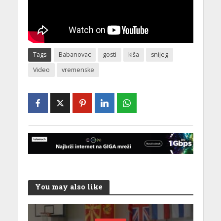
Tags
Babanovac
gosti
kiša
snijeg
Video
vremenske
You may also like