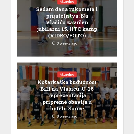
Aktuelno
Sedam dana rukometa i
prijateljstva: Na
Vlašiću završen
jubilarni 15. HTC kamp
(VIDEO/FOTO)
3 weeks ago
Aktuelno
Košarkaška budućnost
BiH na Vlašiću: U-16
reprezentacija
pripreme obavlja u
hotelu Sunce
3 weeks ago