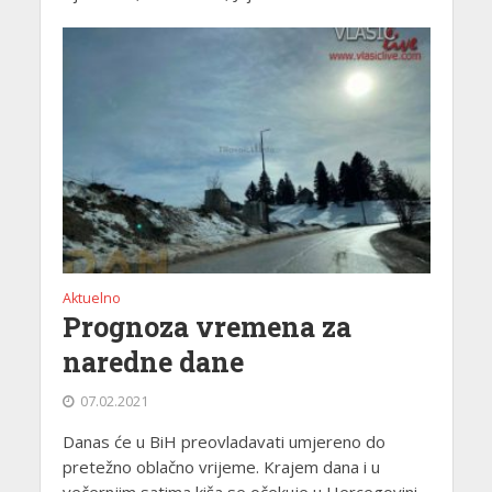
Aktuelno
Prognoza vremena za
naredne dane
07.02.2021
Danas će u BiH preovladavati umjereno do
pretežno oblačno vrijeme. Krajem dana i u
večernjim satima kiša se očekuje u Hercegovini,