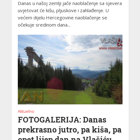
Danas u našoj zemlji jače naoblačenje sa sjevera
uvjetovat će kišu, pljuskove i zahlađenje. U
većem dijelu Hercegovine naoblačenje se
očekuje sredinom dana...
Aktuelno
FOTOGALERIJA: Danas
prekrasno jutro, pa kiša, pa
opet lijep dan na Vlašiću