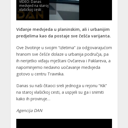
VIDEO: Danas
medvjed na staroj
vlašićkoj cesti
Viđanje medvjeda u planinskim, ali i urbanijim
predjelima kao da postaje sve češća varijanta.
Ove životinje u svojim “izletima” za odgovarajućom
hranom sve češće dolaze u urbanija područja, pa
ih nerijetko viđaju mještani Ovčareva i Paklareva, a
napominjemo nedavno uočavanje medvjeda
gotovo u centru Travnika.
Danas su naši čitaoci sreli jednoga u rejonu “Kik”
na staroj vlašićkoj cesti, a uspjeli su ga i snimiti
kako ih proviruje…
Agencija DAN