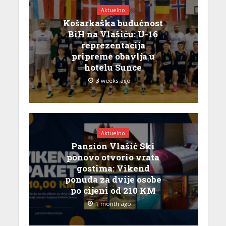
Aktuelno
Košarkaška budućnost
BiH na Vlašiću: U-16
reprezentacija
pripreme obavlja u
hotelu Sunce
3 weeks ago
Aktuelno
Pansion Vlašić Ski
ponovo otvorio vrata
gostima: Vikend
ponuda za dvije osobe
po cijeni od 210 KM
1 month ago