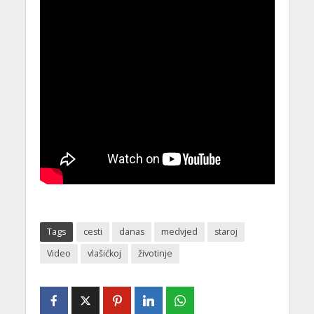
Tags
cesti
danas
medvjed
staroj
Video
vlašićkoj
životinje