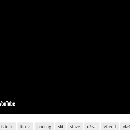
istinski
liftovi
parking
ski
staze
uživa
Vikend
Vlaš