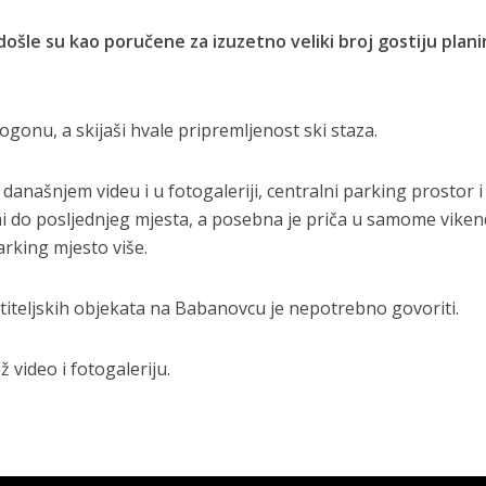
ošle su kao poručene za izuzetno veliki broj gostiju plan
pogonu, a skijaši hvale pripremljenost ski staza.
anašnjem videu i u fotogaleriji, centralni parking prostor i
 do posljednjeg mjesta, a posebna je priča u samome viken
arking mjesto više.
iteljskih objekata na Babanovcu je nepotrebno govoriti.
 video i fotogaleriju.