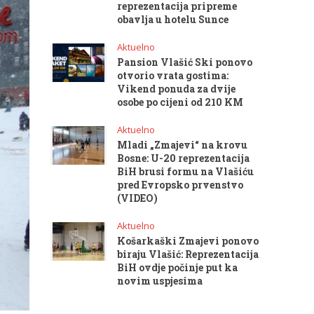
reprezentacija pripreme
obavlja u hotelu Sunce
Aktuelno
Pansion Vlašić Ski ponovo
otvorio vrata gostima:
Vikend ponuda za dvije
osobe po cijeni od 210 KM
Aktuelno
Mladi „Zmajevi“ na krovu
Bosne: U-20 reprezentacija
BiH brusi formu na Vlašiću
pred Evropsko prvenstvo
(VIDEO)
Aktuelno
Košarkaški Zmajevi ponovo
biraju Vlašić: Reprezentacija
BiH ovdje počinje put ka
novim uspjesima