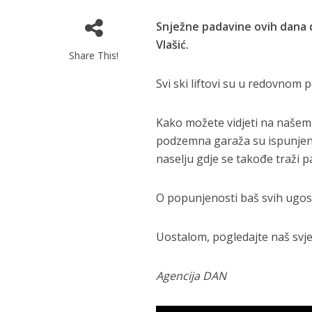
Snježne padavine ovih dana d
Vlašić.
Share This!
Svi ski liftovi su u redovnom 
Kako možete vidjeti na našem d
podzemna garaža su ispunjeni
naselju gdje se takođe traži p
O popunjenosti baš svih ugost
Uostalom, pogledajte naš svjež
Agencija DAN