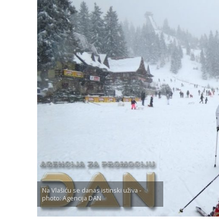
Na Vlašiću se danas istinski uživa -
photo: Agencija DAN