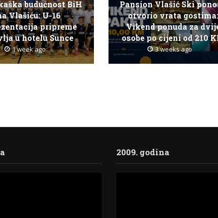
kaška budućnost BiH
Pansion Vlašić Ski pon
na Vlašiću: U-16
otvorio vrata gostima
ezentacija pripreme
Vikend ponuda za dvij
lja u hotelu Sunce
osobe po cijeni od 210 
1 week ago
3 weeks ago
ja
2009. godina