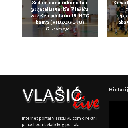
Sedam dana rukometa i
Košar
prijateljstva: Na Vlašiću
završen jubilarni 15. HTC
repr
kamp (VIDEO/FOTO)
obav
6 days ago
Histori
Internet portal VlasicLIVE.com direktni
je nasljednik vlašićkog portala