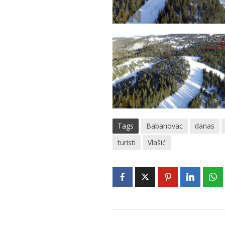
Tags
Babanovac
danas
turisti
Vlašić