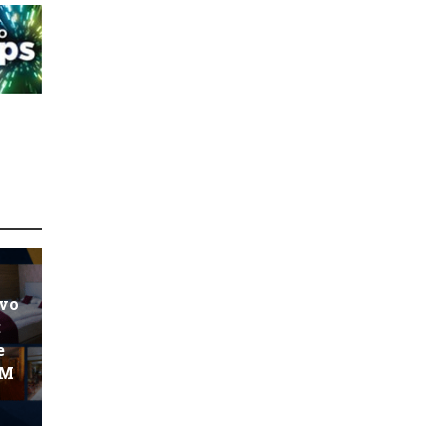
ovo
:
e
KM