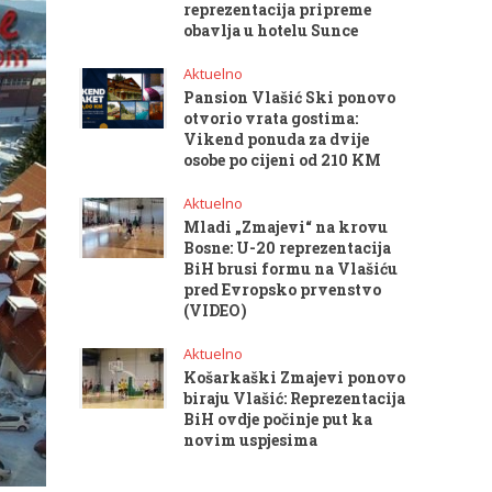
reprezentacija pripreme
obavlja u hotelu Sunce
Aktuelno
Pansion Vlašić Ski ponovo
otvorio vrata gostima:
Vikend ponuda za dvije
osobe po cijeni od 210 KM
Aktuelno
Mladi „Zmajevi“ na krovu
Bosne: U-20 reprezentacija
BiH brusi formu na Vlašiću
pred Evropsko prvenstvo
(VIDEO)
Aktuelno
Košarkaški Zmajevi ponovo
biraju Vlašić: Reprezentacija
BiH ovdje počinje put ka
novim uspjesima