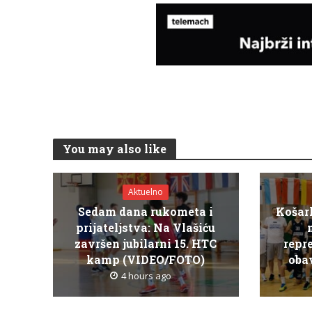
You may also like
Aktuelno
Sedam dana rukometa i
Košar
prijateljstva: Na Vlašiću
završen jubilarni 15. HTC
repr
kamp (VIDEO/FOTO)
obav
4 hours ago