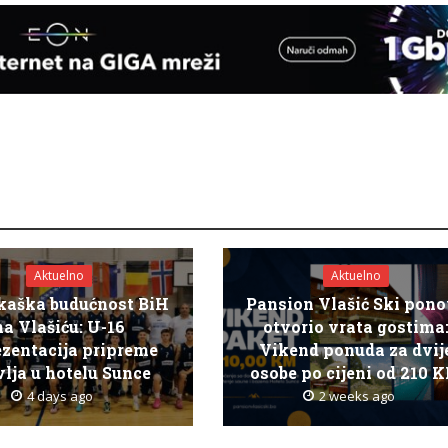
Aktuelno
Aktuelno
kaška budućnost BiH
Pansion Vlašić Ski pon
na Vlašiću: U-16
otvorio vrata gostima
ezentacija pripreme
Vikend ponuda za dvij
lja u hotelu Sunce
osobe po cijeni od 210 
4 days ago
2 weeks ago