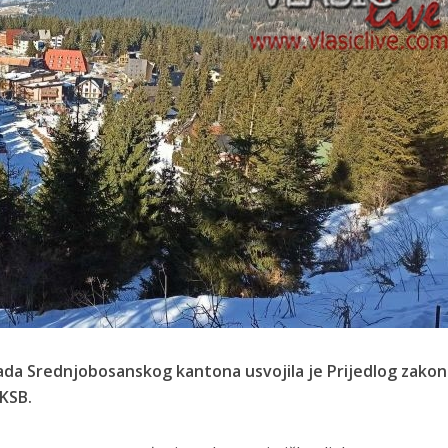
lada Srednjobosanskog kantona usvojila je Prijedlog zakon
/KSB.