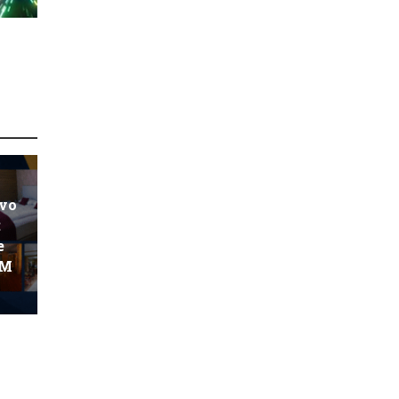
ovo
:
e
KM