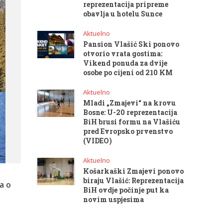
reprezentacija pripreme
obavlja u hotelu Sunce
Aktuelno
Pansion Vlašić Ski ponovo
otvorio vrata gostima:
Vikend ponuda za dvije
osobe po cijeni od 210 KM
Aktuelno
Mladi „Zmajevi“ na krovu
Bosne: U-20 reprezentacija
BiH brusi formu na Vlašiću
pred Evropsko prvenstvo
(VIDEO)
Aktuelno
Košarkaški Zmajevi ponovo
biraju Vlašić: Reprezentacija
a o
BiH ovdje počinje put ka
novim uspjesima