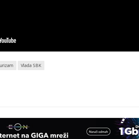
turizam
Vlada SBK