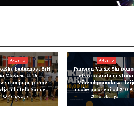
Aktuelno
Aktuelno
kaška budućnost BiH
Pansion Vlašić Ski pon
na Vlašiću: U-16
otvorio vrata gostima
ezentacija pripreme
Vikend ponuda za dvij
lja u hotelu Sunce
osobe po cijeni od 210 
4 days ago
2 weeks ago