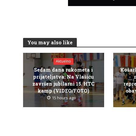
You may also like
Aktuelno
Sedam dana rukometa i
Košar
prijateljstva: Na Vlašiću
završen jubilarni 15. HTC
repr
kamp (VIDEO/FOTO)
obav
15 hours ago