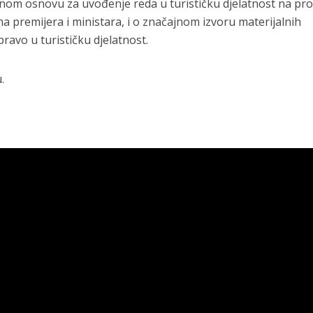
om osnovu za uvođenje reda u turističku djelatnost na pr
a premijera i ministara, i o značajnom izvoru materijalnih
pravo u turističku djelatnost.
.