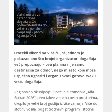
Vlašić ima sve za
nezaboravne
događaje: Od
poslovnih susreta do
velikih regionalnih
okupljanja - photo:
Agencija DAN
Protekli vikend na Vlašiću još jednom je
pokazao ono što brojni organizatori događaja
već prepoznaju – ova planina nije samo
destinacija za odmor, nego mjesto koje može
uspješno ugostiti i organizovati gotovo svaku
vrstu događaja.
Regionalno okupljanje ljubitelja automobila „Alfa
Balkan 2026“, prvo takve vrste na ovim prostorima,
okupilo je veliki broj gostiju iz više zemalja. Više od
stotinu vozila, bogat trodnevni program i stotine