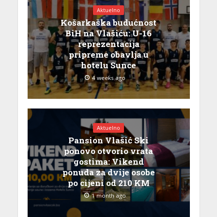
Aktuelno
Košarkaška budućnost
BiH na Vlašiću: U-16
reprezentacija
pripreme obavlja u
hotelu Sunce
4 weeks ago
Aktuelno
Pansion Vlašić Ski
ponovo otvorio vrata
gostima: Vikend
ponuda za dvije osobe
po cijeni od 210 KM
1 month ago