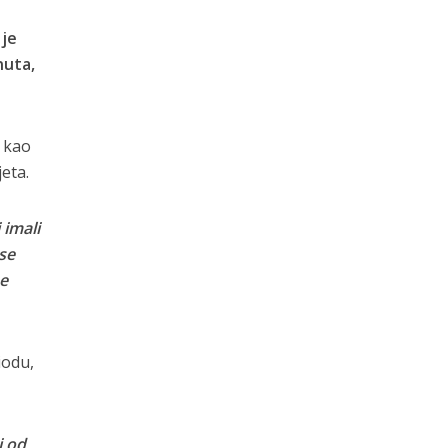
 je
nuta,
t kao
jeta.
 imali
 se
ne
iodu,
i od