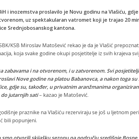
 BiH i inozemstva proslavilo je Novu godinu na Vlašiću, gdje
tvorenom, uz spektakularan vatromet koji je trajao 20 mi
dnice Srednjobosanskog kantona.
 SBK/KSB Miroslav Matošević rekao je da je Vlašić prepozna
ija, koja svake godine okupi posjetitelje iz svih krajeva svi
a zabavama i na otvorenom, i u zatvorenom. Svi posjetitelji
 proslavi Nove godine na platou Babanovca, a nakon toga su
endice, gdje su, također, u privatnim aranžmanima organizira
do jutarnjih sati
– kazao je Matošević.
odišnje praznike na Vlašiću rezerviraju se još u ljetnom per
 bili popunjeni.
 smo otvorili skijašku sezonu na području središnje Bosne 