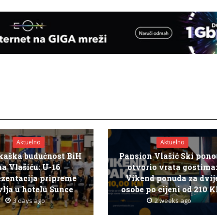
Aktuelno
Aktuelno
kaška budućnost BiH
Pansion Vlašić Ski pon
na Vlašiću: U-16
otvorio vrata gostima
ezentacija pripreme
Vikend ponuda za dvij
lja u hotelu Sunce
osobe po cijeni od 210 
3 days ago
2 weeks ago