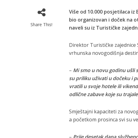
Više od 10.000 posjetilaca iz
bio organizovan i doček na o
Share This!
naveli su iz Turističke zaje
Direktor Turističke zajednice
vrhunska novogodišnja destinac
–
Mi smo u novu godinu ušli s
su priliku uživati u dočeku i
vratili u svoje hotele ili vik
odlične zabave koje su trajale 
Smještajni kapaciteti za novog
a početkom prosinca svi su već
–
Prije desetak dana službeno