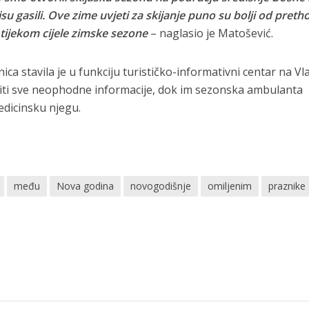
nisu gasili. Ove zime uvjeti za skijanje puno su bolji od preth
 tijekom cijele zimske sezone
– naglasio je Matošević.
ica stavila je u funkciju turističko-informativni centar na Vl
biti sve neophodne informacije, dok im sezonska ambulanta
icinsku njegu.
među
Nova godina
novogodišnje
omiljenim
praznike