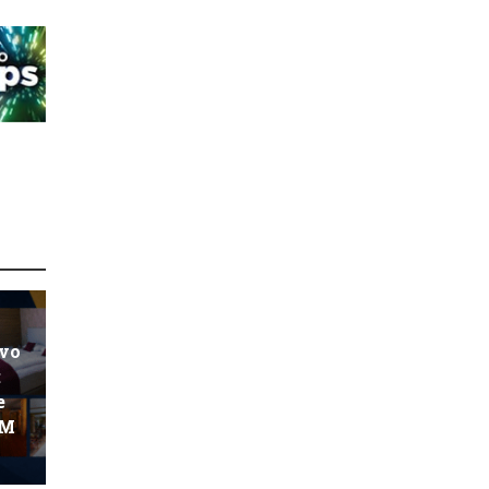
ovo
:
e
KM