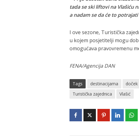
tada se ski liftovi na Vlašiću 
a nadam se da će to potrajati
I ove sezone, Turistička zajedn
u kojem posjetitelji mogu do
omogućava pravovremenu med
FENA/Agencija DAN
Tags
destinacijama
doček
Turistička zajednica
Vlašić