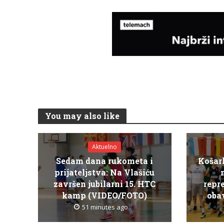
You may also like
Aktuelno
Sedam dana rukometa i
Košar
prijateljstva: Na Vlašiću
završen jubilarni 15. HTC
repr
kamp (VIDEO/FOTO)
obav
51 minutes ago