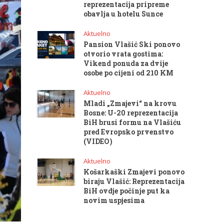
reprezentacija pripreme
obavlja u hotelu Sunce
Aktuelno
Pansion Vlašić Ski ponovo
otvorio vrata gostima:
Vikend ponuda za dvije
osobe po cijeni od 210 KM
Aktuelno
Mladi „Zmajevi“ na krovu
Bosne: U-20 reprezentacija
BiH brusi formu na Vlašiću
pred Evropsko prvenstvo
(VIDEO)
Aktuelno
Košarkaški Zmajevi ponovo
biraju Vlašić: Reprezentacija
BiH ovdje počinje put ka
novim uspjesima