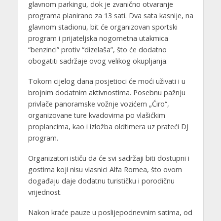
glavnom parkingu, dok je zvanično otvaranje
programa planirano za 13 sati. Dva sata kasnije, na
glavnom stadionu, bit će organizovan sportski
program i prijateljska nogometna utakmica
“benzinci” protiv “dizelaša”, što će dodatno
obogatiti sadržaje ovog velikog okupljanja.
Tokom cijelog dana posjetioci će moći uživati i u
brojnim dodatnim aktivnostima. Posebnu pažnju
privlače panoramske vožnje vozićem „Ćiro“,
organizovane ture kvadovima po vlašićkim
proplancima, kao i izložba oldtimera uz prateći DJ
program.
Organizatori ističu da će svi sadržaji biti dostupni i
gostima koji nisu vlasnici Alfa Romea, što ovom
događaju daje dodatnu turističku i porodičnu
vrijednost.
Nakon kraće pauze u poslijepodnevnim satima, od