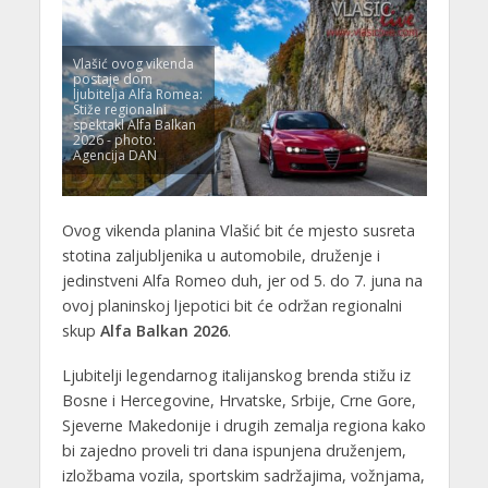
Vlašić ovog vikenda
postaje dom
ljubitelja Alfa Romea:
Stiže regionalni
spektakl Alfa Balkan
2026 - photo:
Agencija DAN
Ovog vikenda planina Vlašić bit će mjesto susreta
stotina zaljubljenika u automobile, druženje i
jedinstveni Alfa Romeo duh, jer od 5. do 7. juna na
ovoj planinskoj ljepotici bit će održan regionalni
skup
Alfa Balkan 2026
.
Ljubitelji legendarnog italijanskog brenda stižu iz
Bosne i Hercegovine, Hrvatske, Srbije, Crne Gore,
Sjeverne Makedonije i drugih zemalja regiona kako
bi zajedno proveli tri dana ispunjena druženjem,
izložbama vozila, sportskim sadržajima, vožnjama,