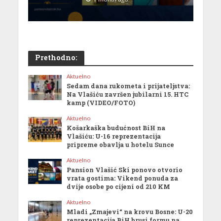
Prethodno:
Aktuelno
Sedam dana rukometa i prijateljstva:
Na Vlašiću završen jubilarni 15. HTC
kamp (VIDEO/FOTO)
Aktuelno
Košarkaška budućnost BiH na
Vlašiću: U-16 reprezentacija
pripreme obavlja u hotelu Sunce
Aktuelno
Pansion Vlašić Ski ponovo otvorio
vrata gostima: Vikend ponuda za
dvije osobe po cijeni od 210 KM
Aktuelno
Mladi „Zmajevi“ na krovu Bosne: U-20
reprezentacija BiH brusi formu na