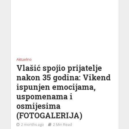
Aktuelno
Vlašić spojio prijatelje
nakon 35 godina: Vikend
ispunjen emocijama,
uspomenama i
osmijesima
(FOTOGALERIJA)
2 months ago
2 Min Read