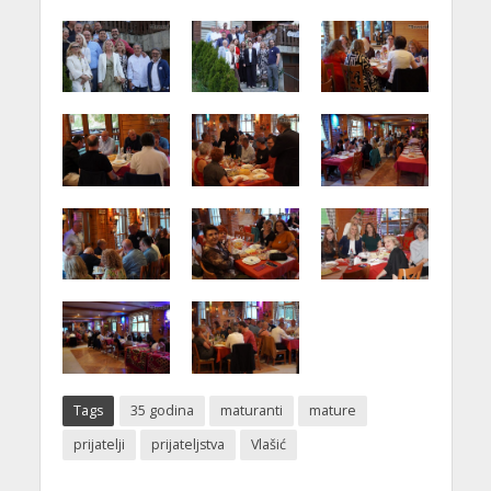
Tags
35 godina
maturanti
mature
prijatelji
prijateljstva
Vlašić