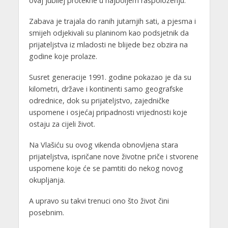
ovaj jubilej protekne u najboljem raspoloženju.
Zabava je trajala do ranih jutarnjih sati, a pjesma i
smijeh odjekivali su planinom kao podsjetnik da
prijateljstva iz mladosti ne blijede bez obzira na
godine koje prolaze.
Susret generacije 1991. godine pokazao je da su
kilometri, države i kontinenti samo geografske
odrednice, dok su prijateljstvo, zajedničke
uspomene i osjećaj pripadnosti vrijednosti koje
ostaju za cijeli život.
Na Vlašiću su ovog vikenda obnovljena stara
prijateljstva, ispričane nove životne priče i stvorene
uspomene koje će se pamtiti do nekog novog
okupljanja.
A upravo su takvi trenuci ono što život čini
posebnim.