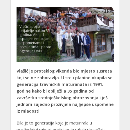
Vlašić spojio
prijatelje nakon 35
godina: Vikend
ispunjen emocijama,
uspomenama i
osmijesima - photo:
Agencija DAN
Vlašić je proteklog vikenda bio mjesto susreta
koji se ne zaboravlja. U srcu planine okupila se
generacija travničkih maturanata iz 1991.
godine kako bi obilježila 35 godina od
završetka srednjoškolskog obrazovanja i još
jednom zajedno proživjela najljepše uspomene
iz mladosti.
Bila je to generacija koja je maturirala u
posljednjoj mirnoj godini prije ratnih događaja,