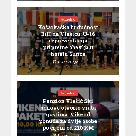
Aktuelno
Košarkaška budućnost
BiH na Vlašiću: U-16
reprezentacija
pripreme obavlja u
hotelu Sunce
4 weeks ago
Aktuelno
Pansion Vlašić Ski
ponovo otvorio vrata
gostima: Vikend
ponuda za dvije osobe
po cijeni od 210 KM
1 month ago