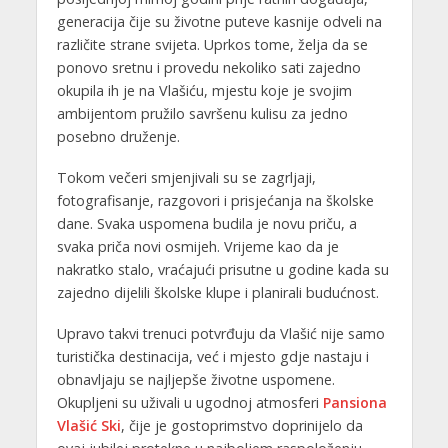
generacija čije su životne puteve kasnije odveli na
različite strane svijeta. Uprkos tome, želja da se
ponovo sretnu i provedu nekoliko sati zajedno
okupila ih je na Vlašiću, mjestu koje je svojim
ambijentom pružilo savršenu kulisu za jedno
posebno druženje.
Tokom večeri smjenjivali su se zagrljaji,
fotografisanje, razgovori i prisjećanja na školske
dane. Svaka uspomena budila je novu priču, a
svaka priča novi osmijeh. Vrijeme kao da je
nakratko stalo, vraćajući prisutne u godine kada su
zajedno dijelili školske klupe i planirali budućnost.
Upravo takvi trenuci potvrđuju da Vlašić nije samo
turistička destinacija, već i mjesto gdje nastaju i
obnavljaju se najljepše životne uspomene.
Okupljeni su uživali u ugodnoj atmosferi
Pansiona
Vlašić Ski
, čije je gostoprimstvo doprinijelo da