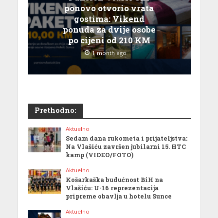
ponovo otvorio vrata
gostima: Vikend
ponuda za dvije osobe
po cijeni od 210 KM
1 month ago
Prethodno:
Aktuelno
Sedam dana rukometa i prijateljstva:
Na Vlašiću završen jubilarni 15. HTC
kamp (VIDEO/FOTO)
Aktuelno
Košarkaška budućnost BiH na
Vlašiću: U-16 reprezentacija
pripreme obavlja u hotelu Sunce
Aktuelno