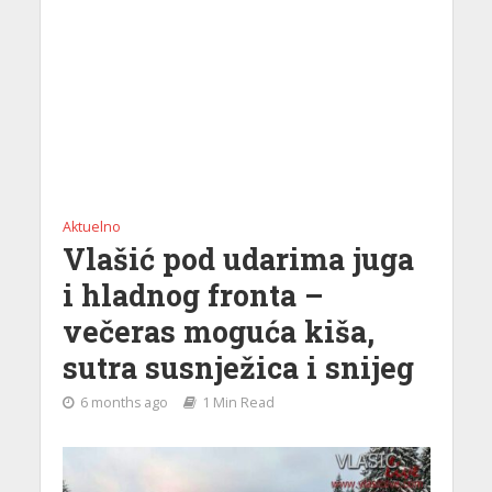
Aktuelno
Vlašić pod udarima juga
i hladnog fronta –
večeras moguća kiša,
sutra susnježica i snijeg
6 months ago
1 Min Read