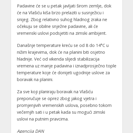
Padavine će se u petak javljati širom zemlje, dok
će na Vlašiću kiša brzo prelaziti u susnježicu i
snijeg. Zbog relativno suhog hladnog zraka ne
očekuju se obilne snježne padavine, ali će
vremenski uslovi podsjetiti na zimski ambijent.
Današnje temperature kreću se od 8 do 14°C u
nižim krajevima, dok će na planini biti osjetno
hladnije. Već od vikenda slijedi stabilizacija
vremena uz manje padavina i iznadprosječno tople
temperature koje će donijeti ugodnije uslove za
boravak na planini.
Za sve koji planiraju boravak na Vlašiću
preporučuje se oprez zbog jakog vjetra i
promjenjivih vremenskih uslova, posebno tokom
večernjih sati i u petak kada su mogući zimski
uslovi na putnim pravcima.
Agencija DAN