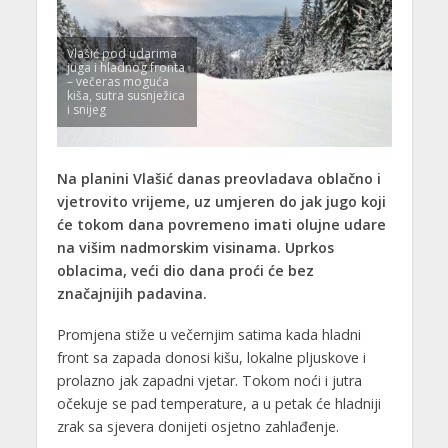
Vlašić pod udarima
juga i hladnog fronta
– večeras moguća
kiša, sutra susnježica
i snijeg
Na planini Vlašić danas preovladava oblačno i
vjetrovito vrijeme, uz umjeren do jak jugo koji
će tokom dana povremeno imati olujne udare
na višim nadmorskim visinama. Uprkos
oblacima, veći dio dana proći će bez
značajnijih padavina.
Promjena stiže u večernjim satima kada hladni
front sa zapada donosi kišu, lokalne pljuskove i
prolazno jak zapadni vjetar. Tokom noći i jutra
očekuje se pad temperature, a u petak će hladniji
zrak sa sjevera donijeti osjetno zahlađenje.