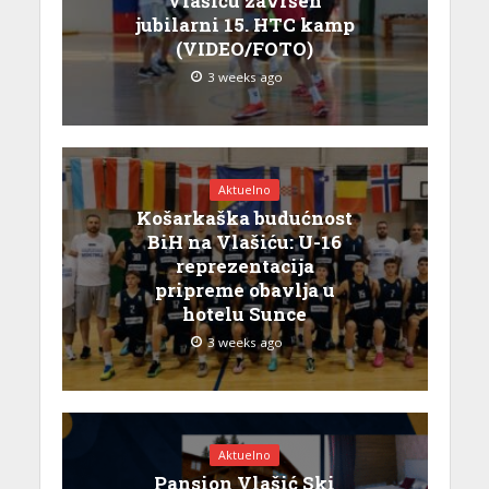
Vlašiću završen
jubilarni 15. HTC kamp
(VIDEO/FOTO)
3 weeks ago
Aktuelno
Košarkaška budućnost
BiH na Vlašiću: U-16
reprezentacija
pripreme obavlja u
hotelu Sunce
3 weeks ago
Aktuelno
Pansion Vlašić Ski