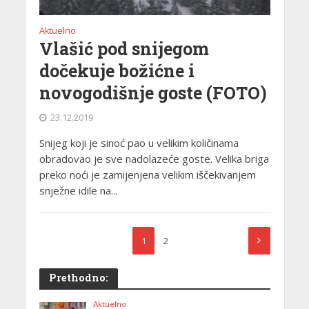
Aktuelno
Vlašić pod snijegom
dočekuje božićne i
novogodišnje goste (FOTO)
23.12.2019
Snijeg koji je sinoć pao u velikim količinama
obradovao je sve nadolazeće goste. Velika briga
preko noći je zamijenjena velikim iščekivanjem
snježne idile na...
1
2
Prethodno:
Aktuelno