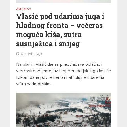
Aktuelno
Vlašić pod udarima juga i
hladnog fronta – večeras
moguća kiša, sutra
susnježica i snijeg
6 months ago
Na planini Vlašić danas preovladava oblačno i
vjetrovito vrijeme, uz umjeren do jak jugo koji će
tokom dana povremeno imati olujne udare na
višim nadmorskim...