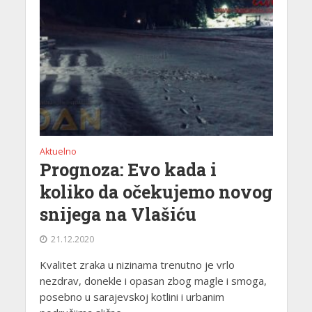
Aktuelno
Prognoza: Evo kada i
koliko da očekujemo novog
snijega na Vlašiću
21.12.2020
Kvalitet zraka u nizinama trenutno je vrlo
nezdrav, donekle i opasan zbog magle i smoga,
posebno u sarajevskoj kotlini i urbanim