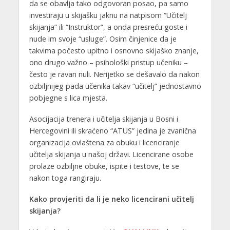
da se obavlja tako odgovoran posao, pa samo
investiraju u skijašku jaknu na natpisom “Učitelj
skijanja” ili “Instruktor”, a onda presreću goste i
nude im svoje “usluge”. Osim činjenice da je
takvima počesto upitno i osnovno skijaško znanje,
ono drugo važno – psihološki pristup učeniku –
često je ravan nuli. Nerijetko se dešavalo da nakon
ozbiljnijeg pada učenika takav “učitelj” jednostavno
pobjegne s lica mjesta.
Asocijacija trenera i učitelja skijanja u Bosni i
Hercegovini ili skraćeno “ATUS” jedina je zvanična
organizacija ovlaštena za obuku i licenciranje
učitelja skijanja u našoj državi. Licencirane osobe
prolaze ozbiljne obuke, ispite i testove, te se
nakon toga rangiraju.
Kako provjeriti da li je neko licencirani učitelj
skijanja?