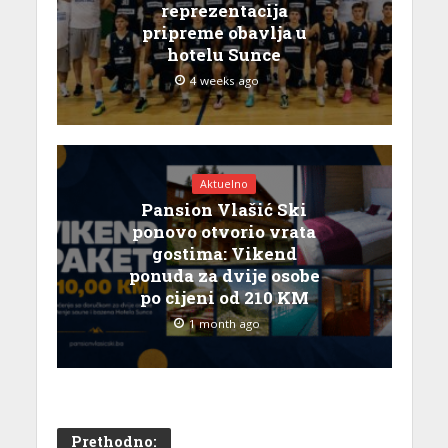
reprezentacija
pripreme obavlja u
hotelu Sunce
4 weeks ago
Aktuelno
Pansion Vlašić Ski
ponovo otvorio vrata
gostima: Vikend
ponuda za dvije osobe
po cijeni od 210 KM
1 month ago
Prethodno: