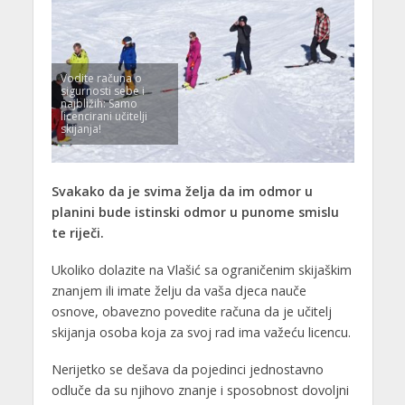
Vodite računa o
sigurnosti sebe i
najbližih: Samo
licencirani učitelji
skijanja!
Svakako da je svima želja da im odmor u
planini bude istinski odmor u punome smislu
te riječi.
Ukoliko dolazite na Vlašić sa ograničenim skijaškim
znanjem ili imate želju da vaša djeca nauče
osnove, obavezno povedite računa da je učitelj
skijanja osoba koja za svoj rad ima važeću licencu.
Nerijetko se dešava da pojedinci jednostavno
odluče da su njihovo znanje i sposobnost dovoljni