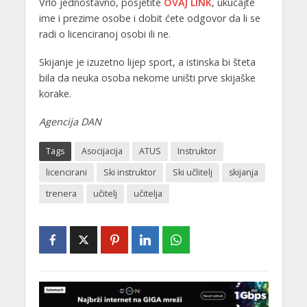
Vrlo jednostavno, posjetite
OVAJ LINK
, ukucajte
ime i prezime osobe i dobit ćete odgovor da li se
radi o licenciranoj osobi ili ne.
Skijanje je izuzetno lijep sport, a istinska bi šteta
bila da neuka osoba nekome uništi prve skijaške
korake.
Agencija DAN
Tags
Asocijacija
ATUS
Instruktor
licencirani
Ski instruktor
Ski učlitelj
skijanja
trenera
učitelj
učitelja