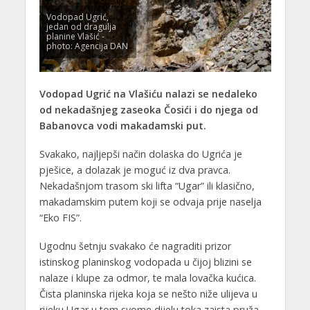
Vodopad Ugrić,
jedan od dragulja
planine Vlašić -
photo: Agencija DAN
Vodopad Ugrić na Vlašiću nalazi se nedaleko
od nekadašnjeg zaseoka Čosići i do njega od
Babanovca vodi makadamski put.
Svakako, najljepši način dolaska do Ugrića je
pješice, a dolazak je moguć iz dva pravca.
Nekadašnjom trasom ski lifta “Ugar” ili klasično,
makadamskim putem koji se odvaja prije naselja
“Eko FIS”.
Ugodnu šetnju svakako će nagraditi prizor
istinskog planinskog vodopada u čijoj blizini se
nalaze i klupe za odmor, te mala lovačka kućica.
Čista planinska rijeka koja se nešto niže ulijeva u
rijeku Ugar u tom svome dijelu toka zaista pruža