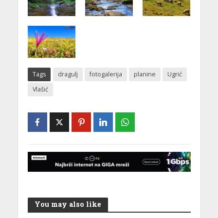
Tags
dragulj
fotogalerija
planine
Ugrić
Vlašić
You may also like