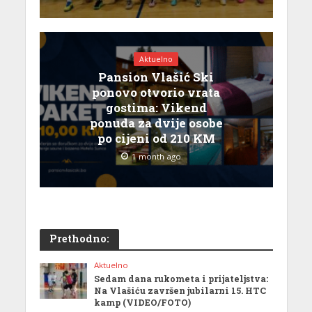
Aktuelno
Pansion Vlašić Ski
ponovo otvorio vrata
gostima: Vikend
ponuda za dvije osobe
po cijeni od 210 KM
1 month ago
Prethodno:
Aktuelno
Sedam dana rukometa i prijateljstva:
Na Vlašiću završen jubilarni 15. HTC
kamp (VIDEO/FOTO)