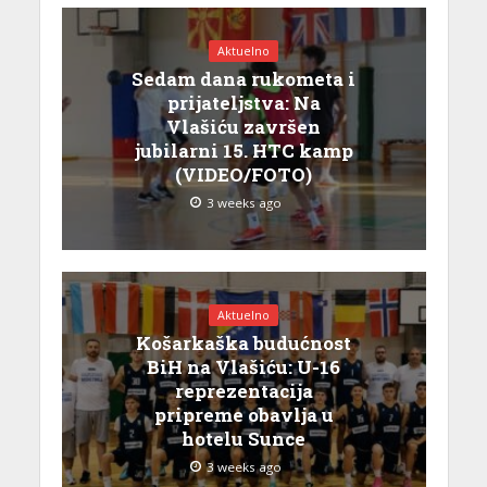
Aktuelno
Sedam dana rukometa i
prijateljstva: Na
Vlašiću završen
jubilarni 15. HTC kamp
(VIDEO/FOTO)
3 weeks ago
Aktuelno
Košarkaška budućnost
BiH na Vlašiću: U-16
reprezentacija
pripreme obavlja u
hotelu Sunce
3 weeks ago