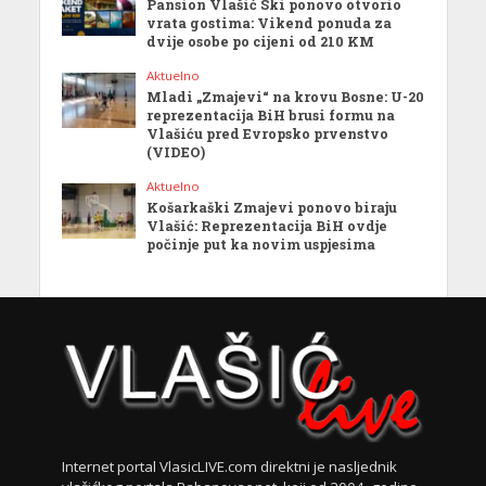
Pansion Vlašić Ski ponovo otvorio
vrata gostima: Vikend ponuda za
dvije osobe po cijeni od 210 KM
Aktuelno
Mladi „Zmajevi“ na krovu Bosne: U-20
reprezentacija BiH brusi formu na
Vlašiću pred Evropsko prvenstvo
(VIDEO)
Aktuelno
Košarkaški Zmajevi ponovo biraju
Vlašić: Reprezentacija BiH ovdje
počinje put ka novim uspjesima
Internet portal VlasicLIVE.com direktni je nasljednik