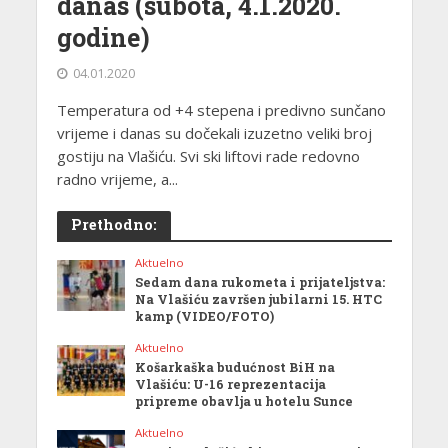
danas (subota, 4.1.2020.
godine)
04.01.2020
Temperatura od +4 stepena i predivno sunčano
vrijeme i danas su dočekali izuzetno veliki broj
gostiju na Vlašiću. Svi ski liftovi rade redovno
radno vrijeme, a...
Prethodno:
Aktuelno
Sedam dana rukometa i prijateljstva:
Na Vlašiću završen jubilarni 15. HTC
kamp (VIDEO/FOTO)
Aktuelno
Košarkaška budućnost BiH na
Vlašiću: U-16 reprezentacija
pripreme obavlja u hotelu Sunce
Aktuelno