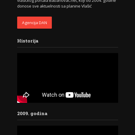
vlašićkog portala Babanovac.net, koji od 2004. godine
donose sve aktuelnosti sa planine Vlašić
Agencija DAN
Historija
2009. godina