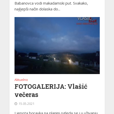
Babanovca vodi makadamski put. Svakako,
najljepši način dolaska do...
Aktuelno
FOTOGALERIJA: Vlašić
večeras
15.05.2021
Ljepota boravka na planini ogleda se i u uživanju