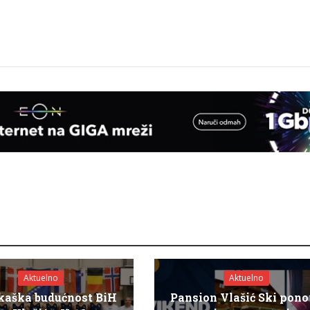
Aktuelno
Aktuelno
kaška budućnost BiH
Pansion Vlašić Ski pon