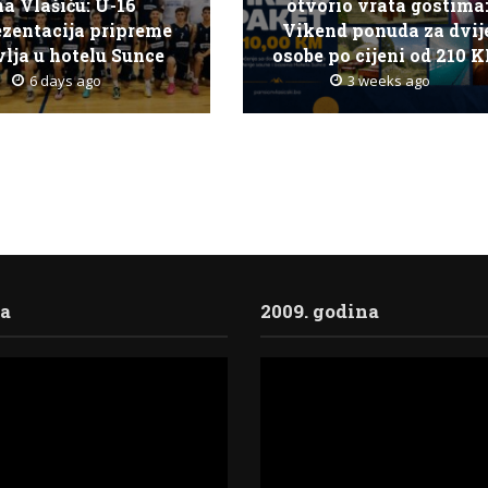
na Vlašiću: U-16
otvorio vrata gostima
ezentacija pripreme
Vikend ponuda za dvij
lja u hotelu Sunce
osobe po cijeni od 210 
6 days ago
3 weeks ago
ja
2009. godina