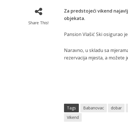
Za predstojeći vikend najavl
objekata.
Share This!
Pansion Vlašić Ski osigurao je
Naravno, u skladu sa mjerama
rezervacija mjesta, a možete je
Tags
Babanovac
dobar
Vikend