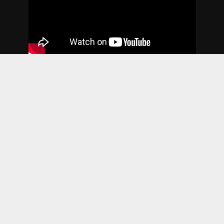
2018. godina
Copyright © 2026. Sva prava zadržana. Web by
Agencija DAN
.