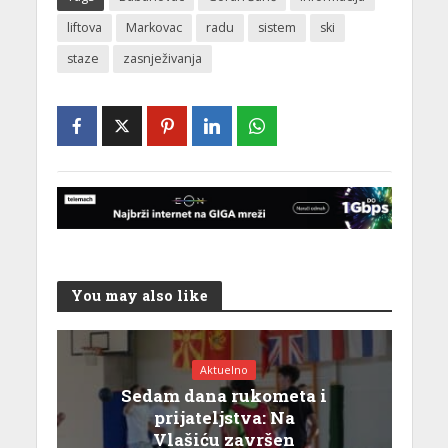
liftova
Markovac
radu
sistem
ski
staze
zasnježivanja
You may also like
Aktuelno
Sedam dana rukometa i
prijateljstva: Na
Vlašiću završen