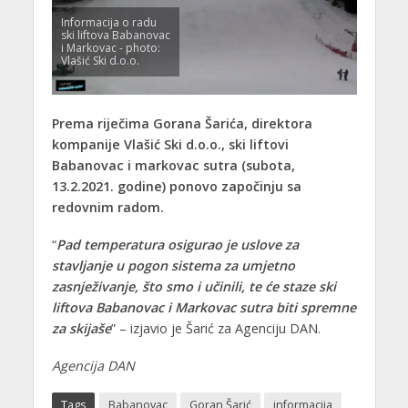
Informacija o radu
ski liftova Babanovac
i Markovac - photo:
Vlašić Ski d.o.o.
Prema riječima Gorana Šarića, direktora
kompanije Vlašić Ski d.o.o., ski liftovi
Babanovac i markovac sutra (subota,
13.2.2021. godine) ponovo započinju sa
redovnim radom.
“
Pad temperatura osigurao je uslove za
stavljanje u pogon sistema za umjetno
zasnježivanje, što smo i učinili, te će staze ski
liftova Babanovac i Markovac sutra biti spremne
za skijaše
” – izjavio je Šarić za Agenciju DAN.
Agencija DAN
Tags
Babanovac
Goran Šarić
informacija