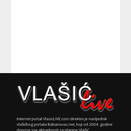
Internet portal VlasicLIVE.com direktni je nasljednik
vlašićkog portala Babanovac.net, koji od 2004. godine
donose sve aktuelnosti sa planine Vlašić