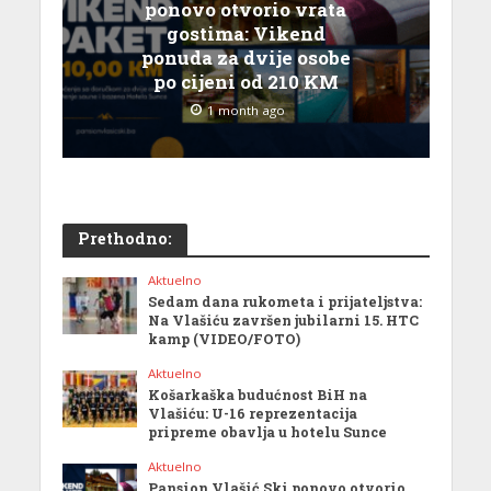
ponovo otvorio vrata
gostima: Vikend
ponuda za dvije osobe
po cijeni od 210 KM
1 month ago
Prethodno:
Aktuelno
Sedam dana rukometa i prijateljstva:
Na Vlašiću završen jubilarni 15. HTC
kamp (VIDEO/FOTO)
Aktuelno
Košarkaška budućnost BiH na
Vlašiću: U-16 reprezentacija
pripreme obavlja u hotelu Sunce
Aktuelno
Pansion Vlašić Ski ponovo otvorio