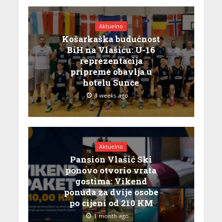
Aktuelno
Košarkaška budućnost
BiH na Vlašiću: U-16
reprezentacija
pripreme obavlja u
hotelu Sunce
3 weeks ago
Aktuelno
Pansion Vlašić Ski
ponovo otvorio vrata
gostima: Vikend
ponuda za dvije osobe
po cijeni od 210 KM
1 month ago