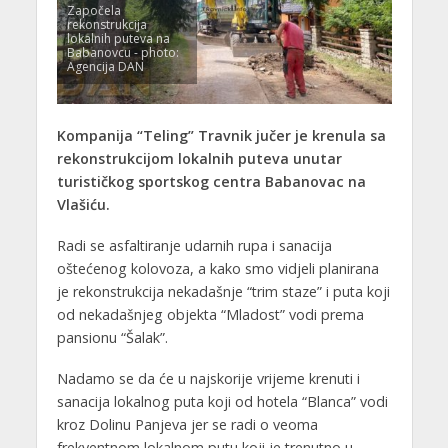
Započela
rekonstrukcija
lokalnih puteva na
Babanovcu - photo:
Agencija DAN
Kompanija “Teling” Travnik jučer je krenula sa
rekonstrukcijom lokalnih puteva unutar
turističkog sportskog centra Babanovac na
Vlašiću.
Radi se asfaltiranje udarnih rupa i sanacija
oštećenog kolovoza, a kako smo vidjeli planirana
je rekonstrukcija nekadašnje “trim staze” i puta koji
od nekadašnjeg objekta “Mladost” vodi prema
pansionu “Šalak”.
Nadamo se da će u najskorije vrijeme krenuti i
sanacija lokalnog puta koji od hotela “Blanca” vodi
kroz Dolinu Panjeva jer se radi o veoma
frekventnom lokalnom putu koji je trenutno u