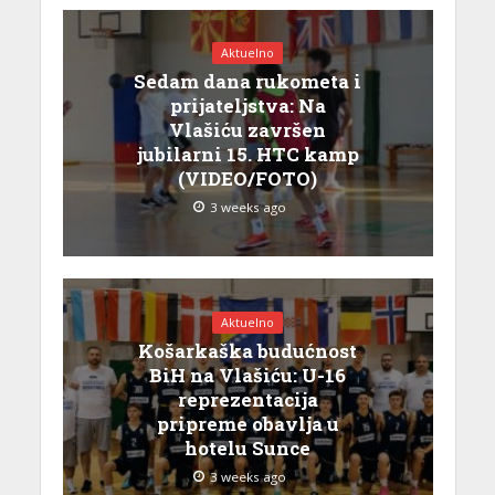
Aktuelno
Sedam dana rukometa i
prijateljstva: Na
Vlašiću završen
jubilarni 15. HTC kamp
(VIDEO/FOTO)
3 weeks ago
Aktuelno
Košarkaška budućnost
BiH na Vlašiću: U-16
reprezentacija
pripreme obavlja u
hotelu Sunce
3 weeks ago