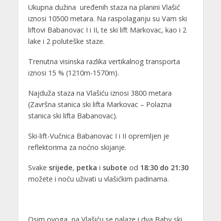
Ukupna dužina uređenih staza na planini Vlašić
iznosi 10500 metara. Na raspolaganju su Vam ski
liftovi Babanovac I i II, te ski lift Markovac, kao i 2
lake i 2 poluteške staze.
Trenutna visinska razlika vertikalnog transporta
iznosi 15 % (1210m-1570m).
Najduža staza na Vlašiću iznosi 3800 metara
(Završna stanica ski lifta Markovac – Polazna
stanica ski lifta Babanovac).
Ski-lift-Vučnica Babanovac I i II opremljen je
reflektorima za noćno skijanje.
Svake
srijede
,
petka
i
subote
od
18:30 do 21:30
možete i noću uživati u vlašićkim padinama.
Osim ovoga, na Vlašiću se nalaze i dva Baby ski