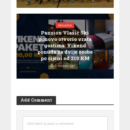
Aktuelno
Pansion Vlašić Ski
ponovo otvorio vrata
gostima: Vikend
ponuda za dvije osobe
po cijeni od 210 KM
1 month ago
Add Comment
Click here to post a comment