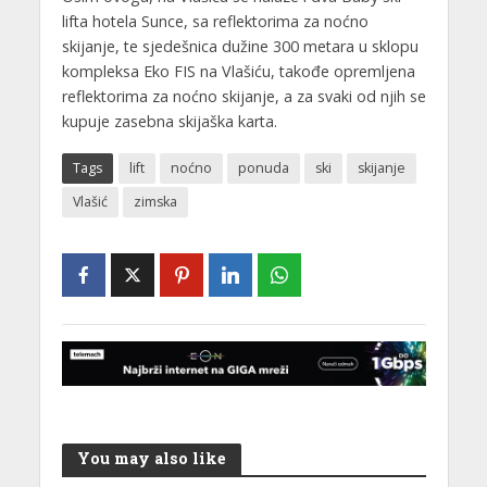
lifta hotela Sunce, sa reflektorima za noćno
skijanje, te sjedešnica dužine 300 metara u sklopu
kompleksa Eko FIS na Vlašiću, takođe opremljena
reflektorima za noćno skijanje, a za svaki od njih se
kupuje zasebna skijaška karta.
Tags
lift
noćno
ponuda
ski
skijanje
Vlašić
zimska
You may also like