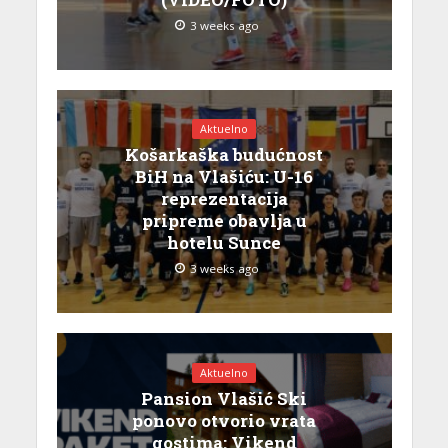
3 weeks ago
Aktuelno
Košarkaška budućnost
BiH na Vlašiću: U-16
reprezentacija
pripreme obavlja u
hotelu Sunce
3 weeks ago
Aktuelno
Pansion Vlašić Ski
ponovo otvorio vrata
gostima: Vikend