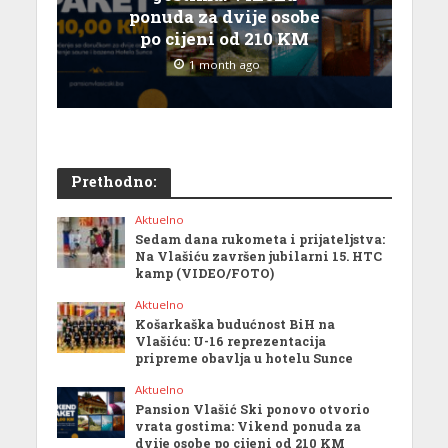
ponuda za dvije osobe
po cijeni od 210 KM
1 month ago
Prethodno:
Aktuelno
Sedam dana rukometa i prijateljstva:
Na Vlašiću završen jubilarni 15. HTC
kamp (VIDEO/FOTO)
Aktuelno
Košarkaška budućnost BiH na
Vlašiću: U-16 reprezentacija
pripreme obavlja u hotelu Sunce
Aktuelno
Pansion Vlašić Ski ponovo otvorio
vrata gostima: Vikend ponuda za
dvije osobe po cijeni od 210 KM