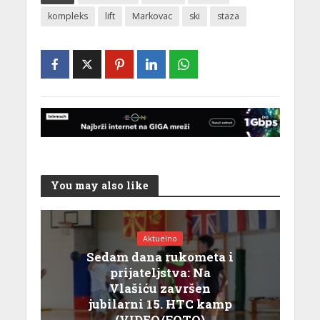
kompleks
lift
Markovac
ski
staza
You may also like
Aktuelno
Sedam dana rukometa i
prijateljstva: Na
Vlašiću završen
jubilarni 15. HTC kamp
(VIDEO/FOTO)