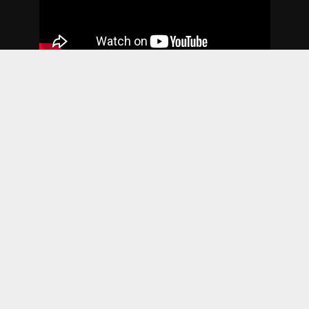
2018. godina
Copyright © 2026. Sva prava zadržana. Web by
Agencija DAN
.