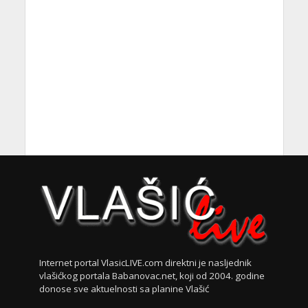
Internet portal VlasicLIVE.com direktni je nasljednik
vlašićkog portala Babanovac.net, koji od 2004. godine
donose sve aktuelnosti sa planine Vlašić