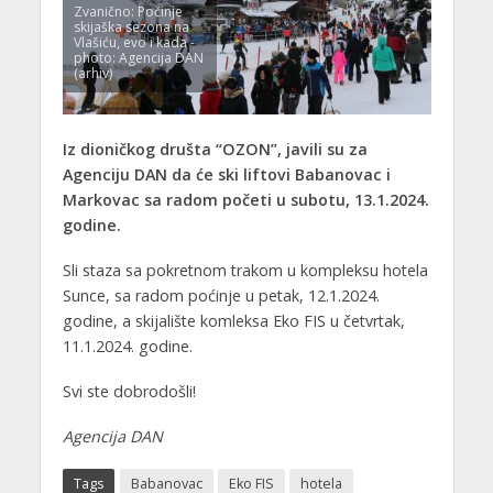
Zvanično: Počinje
skijaška sezona na
Vlašiću, evo i kada -
photo: Agencija DAN
(arhiv)
Iz dioničkog društa “OZON”, javili su za
Agenciju DAN da će ski liftovi Babanovac i
Markovac sa radom početi u subotu, 13.1.2024.
godine.
Sli staza sa pokretnom trakom u kompleksu hotela
Sunce, sa radom poćinje u petak, 12.1.2024.
godine, a skijalište komleksa Eko FIS u četvrtak,
11.1.2024. godine.
Svi ste dobrodošli!
Agencija DAN
Tags
Babanovac
Eko FIS
hotela