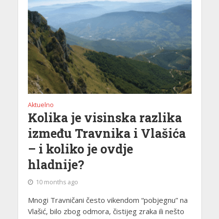
Aktuelno
Kolika je visinska razlika
između Travnika i Vlašića
– i koliko je ovdje
hladnije?
10 months ago
Mnogi Travničani često vikendom “pobjegnu” na
Vlašić, bilo zbog odmora, čistijeg zraka ili nešto