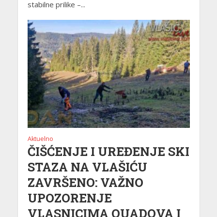
stabilne prilike –...
Aktuelno
ČIŠĆENJE I UREĐENJE SKI
STAZA NA VLAŠIĆU
ZAVRŠENO: VAŽNO
UPOZORENJE
VLASNICIMA QUADOVA I