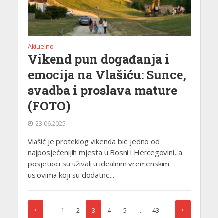
Aktuelno
Vikend pun događanja i
emocija na Vlašiću: Sunce,
svadba i proslava mature
(FOTO)
23.06.2025
Vlašić je proteklog vikenda bio jedno od
najposjećenijih mjesta u Bosni i Hercegovini, a
posjetioci su uživali u idealnim vremenskim
uslovima koji su dodatno...
1
2
3
4
5
…
43