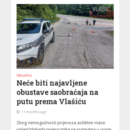
Aktuelno
Neće biti najavljene
obustave saobraćaja na
putu prema Vlašiću
11 months ago
Zbog nemogućnosti prijevoza asfaltne mase
usljed blokada prijevoznika na putevima u ovom