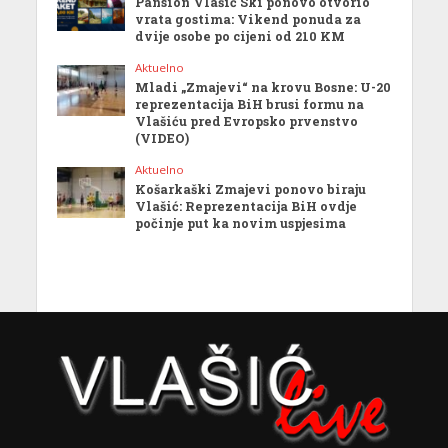
Pansion Vlašić Ski ponovo otvorio
vrata gostima: Vikend ponuda za
dvije osobe po cijeni od 210 KM
Aktuelno
Mladi „Zmajevi“ na krovu Bosne: U-20
reprezentacija BiH brusi formu na
Vlašiću pred Evropsko prvenstvo
(VIDEO)
Aktuelno
Košarkaški Zmajevi ponovo biraju
Vlašić: Reprezentacija BiH ovdje
počinje put ka novim uspjesima