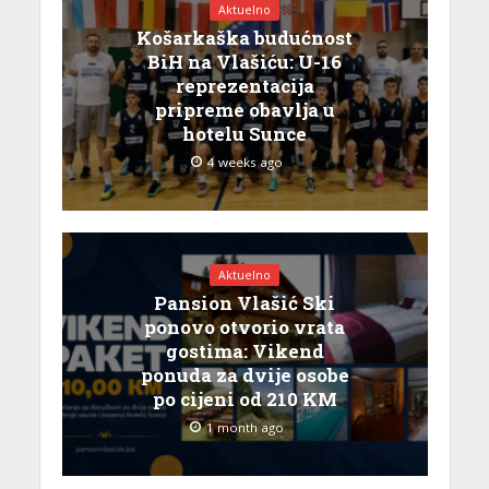
Aktuelno
Košarkaška budućnost
BiH na Vlašiću: U-16
reprezentacija
pripreme obavlja u
hotelu Sunce
4 weeks ago
Aktuelno
Pansion Vlašić Ski
ponovo otvorio vrata
gostima: Vikend
ponuda za dvije osobe
po cijeni od 210 KM
1 month ago