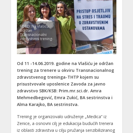
FOTO: Na Vlašiću
održan
Transnacionalni
zdravstveni trening-
THTP
Od 11 -14.06.2019. godine na Vlašiću je održan
trening za trenere u okviru Transnacionalnog
zdravstvenog treninga-THTP kojem su
prisustvovale uposlenice Zavoda za javno
zdravstvo SBK/KSB: Prim.mr.sci.dr. Amra
Mehmedbegović, Emra Zukić, BA sestrinstva i
Alma Karajko, BA sestrinstva.
Trening je organizovalo udruženje „Medica“ iz
Zenice, a osnovni cilj je edukacija budućih trenera
iz oblasti zdravstva u cilju pružanja senzibiliziranog