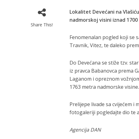
Lokalitet Devećani na Vlašiću
nadmorskoj visini iznad 170
Share This!
Fenomenalan pogled koji se s
Travnik, Vitez, te daleko pre
Do Devećana se stiže tzv. star
iz pravca Babanovca prema Gal
Laganom i opreznom vožnjom 
1763 metra nadmorske visine
Prelijepe livade sa cvijećem i
fotogaleriji pogledajte dio te
Agencija DAN