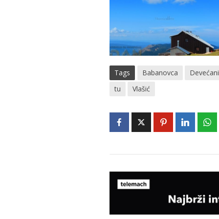
Tags
Babanovca
Devećan
tu
Vlašić