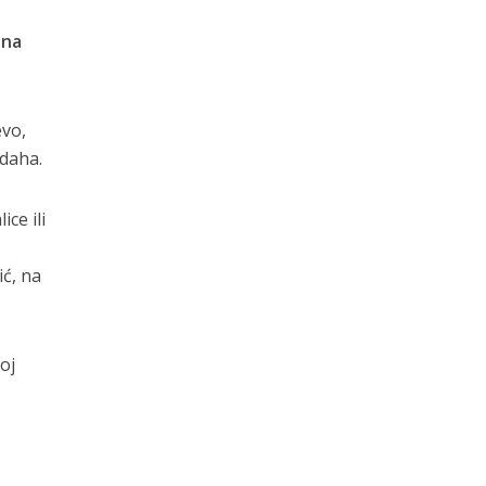
 na
evo,
 daha.
ce ili
ć, na
oj