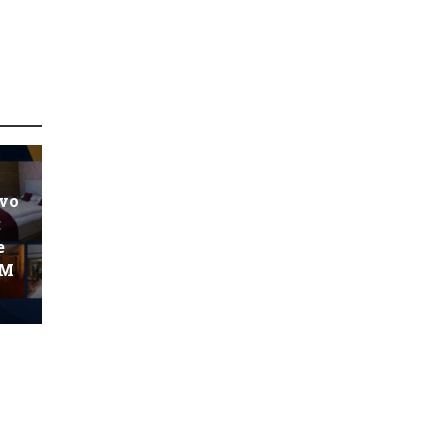
ovo
:
e
KM