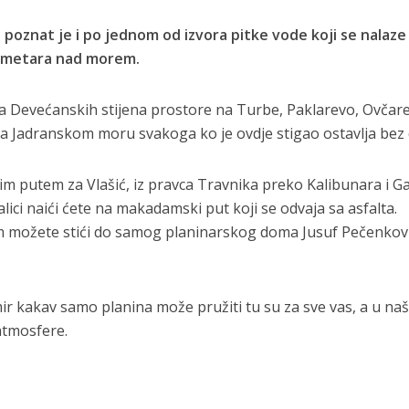
 poznat je i po jednom od izvora pitke vode koji se nalaze
0 metara nad morem.
a Devećanskih stijena prostore na Turbe, Paklarevo, Ovčar
ma Jadranskom moru svakoga ko je ovdje stigao ostavlja bez
im putem za Vlašić, iz pravca Travnika preko Kalibunara i Gali
ici naići ćete na makadamski put koji se odvaja sa asfalta.
možete stići do samog planinarskog doma Jusuf Pečenkovi
.
 mir kakav samo planina može pružiti tu su za sve vas, a u naš
 atmosfere.