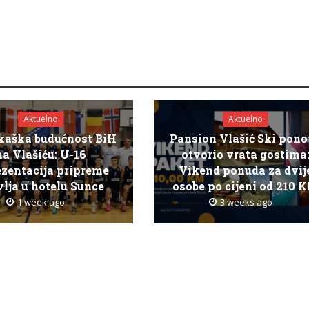
Aktuelno
Aktuelno
kaška budućnost BiH
Pansion Vlašić Ski pon
na Vlašiću: U-16
otvorio vrata gostima
ezentacija pripreme
Vikend ponuda za dvij
lja u hotelu Sunce
osobe po cijeni od 210 
1 week ago
3 weeks ago