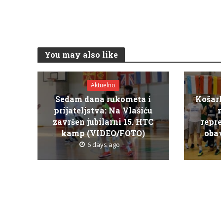
You may also like
Aktuelno
Sedam dana rukometa i
Košar
prijateljstva: Na Vlašiću
završen jubilarni 15. HTC
repr
kamp (VIDEO/FOTO)
obav
6 days ago