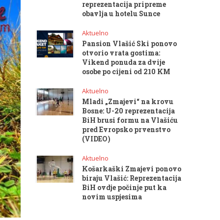
reprezentacija pripreme
obavlja u hotelu Sunce
Aktuelno
Pansion Vlašić Ski ponovo
otvorio vrata gostima:
Vikend ponuda za dvije
osobe po cijeni od 210 KM
Aktuelno
Mladi „Zmajevi“ na krovu
Bosne: U-20 reprezentacija
BiH brusi formu na Vlašiću
pred Evropsko prvenstvo
(VIDEO)
Aktuelno
Košarkaški Zmajevi ponovo
biraju Vlašić: Reprezentacija
BiH ovdje počinje put ka
novim uspjesima