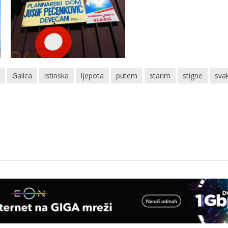
i
Galica
istinska
ljepota
putem
starim
stigne
sva