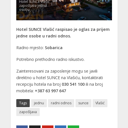
Hotel SUNCE Vlašić
zapošljava jednu
osobu
Hotel SUNCE Vlašić raspisao je oglas za prijem
jedne osobe u radni odnos.
Radno mjesto:
Sobarica
Potrebno prethodno radno iskustvo.
Zainteresovani za zaposlenje mogu se javili
direktno u hotel SUNCE na Vlašiću, kontaktirati
recepciju hotela na broj
030 541 100
ili na broj
mobitela:
+387 63 997 647
Tags
jednu
radni odnos
sunce
Vlašić
zapošljava