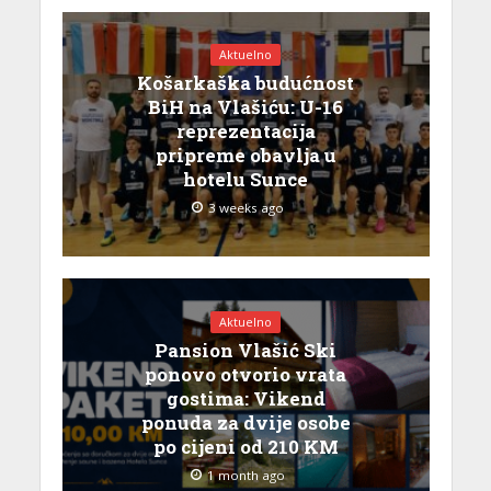
Aktuelno
Košarkaška budućnost
BiH na Vlašiću: U-16
reprezentacija
pripreme obavlja u
hotelu Sunce
3 weeks ago
Aktuelno
Pansion Vlašić Ski
ponovo otvorio vrata
gostima: Vikend
ponuda za dvije osobe
po cijeni od 210 KM
1 month ago