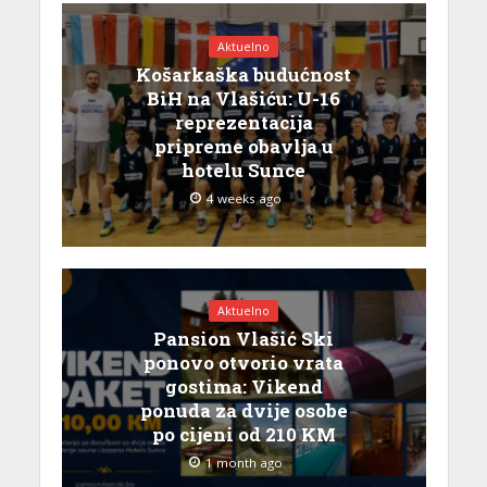
Aktuelno
Košarkaška budućnost
BiH na Vlašiću: U-16
reprezentacija
pripreme obavlja u
hotelu Sunce
4 weeks ago
Aktuelno
Pansion Vlašić Ski
ponovo otvorio vrata
gostima: Vikend
ponuda za dvije osobe
po cijeni od 210 KM
1 month ago