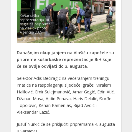
Košarkaška
reprezentacija BiH
stigla na pripreme
na Vlašić - photo:
Agencija DAN
Današnjim okupljanjem na Vlašiću započele su
pripreme košarkaške reprezentacije BiH koje
će se ovdje odvijati do 3. augusta
.
Selektor Adis Bećiragić na večerašnjem treningu
imat će na raspolaganju sljedeće igrače: Miralem
Halilović, Emir Sulejmanović, Amar Gegić, Edin Atić,
Džanan Musa, Ajdin Penava, Haris Delalić, Đorđe
Topolović, Kenan Kamenjaš, Rijad Avdić i
Aleksandar Lazić.
Jusuf Nurkić će se priključiti pripremama 4. augusta
u Sarajevu.