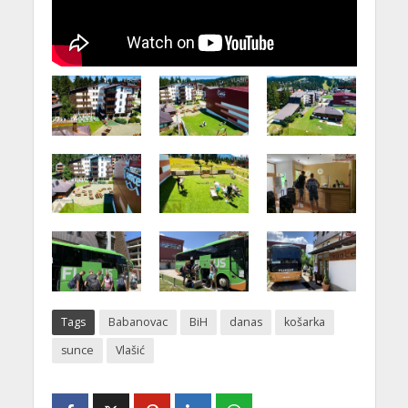
Tags
Babanovac
BiH
danas
košarka
sunce
Vlašić