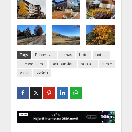
Tags
Babanovac
danas
Hotel
hotela
Late weekend
polupansion
ponuda
sunce
Vlašić
Vlašiću