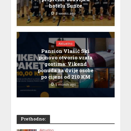
hotelu Sunce
3 weeks ago
Aktuelno
Pansion Vlašić Ski
ponovo otvorio vrata
gostima: Vikend
ponuda za dvije osobe
po cijeni od 210 KM
1 month ago
Prethodno:
Aktuelno