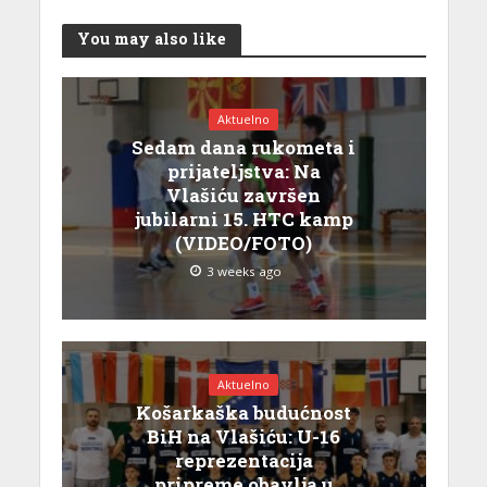
You may also like
Aktuelno
Sedam dana rukometa i
prijateljstva: Na
Vlašiću završen
jubilarni 15. HTC kamp
(VIDEO/FOTO)
3 weeks ago
Aktuelno
Košarkaška budućnost
BiH na Vlašiću: U-16
reprezentacija
pripreme obavlja u