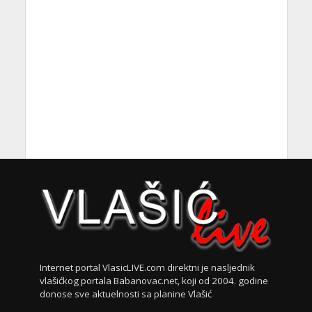
Internet portal VlasicLIVE.com direktni je nasljednik
vlašićkog portala Babanovac.net, koji od 2004. godine
donose sve aktuelnosti sa planine Vlašić