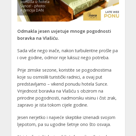
ponuda iz hotela
Sunce! - photo:
Agencija DAN
Odmakla jesen uvjetuje mnoge pogodnosti
boravka na Vlašiću.
Sada više nego inače, nakon turbulentne prošle pa
i ove godine, odmor nije luksuz nego potreba.
Prije zimske sezone, koristite se pogodnostima
koje su osmislili turistički radnici, a ovaj put
predstavljamo – vikend ponudu hotela Sunce.
Vrijednost boravka na Vlašiću s obzirom na
prirodne pogodnosti, nadmorsku visinu i čist zrak,
zapravo je ista tokom cijele godine.
Jesen nerjetko i najveće skeptike iznenadi svojom
ljepotom, pa su ugodne šetnje ono što osvaja.