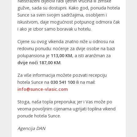
Neistraženi dijelovi radi ljetnih vrućina ili zimske
gužve, sada su dostupni. Kako god, ponuda hotela
Sunce sa svim svojim sadržajima, osobljem i
iskustvom, daje mogućnost potpunog odmora čak
i ako je izbor samo boravak u hotelu.
Cijene su ovog vikenda znatno niže u odnosu na
redovnu ponudu: noćenje za dvije osobe na bazi
polupansiona je
113,00 KM
, a isti aranžman za
dvije noći 187,00 KM
.
Za više informacija možete pozvati recepciju
hotela Sunce na
030 541 100
ili na mail:
info@sunce-vlasic.com
Stoga, naša topla preporuka; jer i Vas može po
veoma povoljnim cijenama ugrijati toplina vikend
ponude hotela Sunce.
Agencija DAN