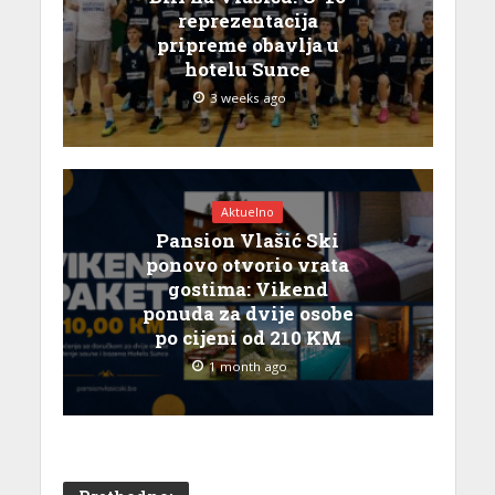
reprezentacija
pripreme obavlja u
hotelu Sunce
3 weeks ago
Aktuelno
Pansion Vlašić Ski
ponovo otvorio vrata
gostima: Vikend
ponuda za dvije osobe
po cijeni od 210 KM
1 month ago