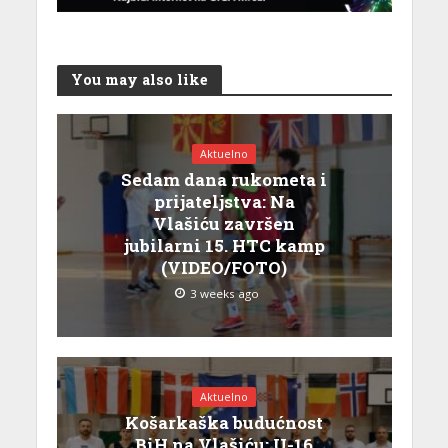
You may also like
Aktuelno
Sedam dana rukometa i
prijateljstva: Na
Vlašiću završen
jubilarni 15. HTC kamp
(VIDEO/FOTO)
3 weeks ago
Aktuelno
Košarkaška budućnost
BiH na Vlašiću: U-16