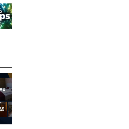
ovo
:
e
KM