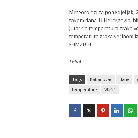
Meteorolozi za
ponedjeljak, 
tokom dana. U Hercegovini bi
Jutarnja temperatura zraka ve
temperatura zraka većinom izm
FHMZBiH.
FENA
Tags
Babanovac
dane
temperature
Vlašić