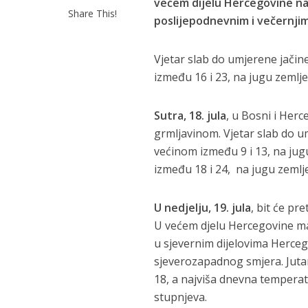
većem dijelu Hercegovine na
Share This!
poslijepodnevnim i večernjim
Vjetar slab do umjerene jači
između 16 i 23, na jugu zemlj
Sutra, 18. jula
, u Bosni i Her
grmljavinom. Vjetar slab do u
većinom između 9 i 13, na ju
između 18 i 24, na jugu zemlj
U nedjelju, 19. jula
, bit će p
U većem djelu Hercegovine ma
u sjevernim dijelovima Herceg
sjeverozapadnog smjera. Juta
18, a najviša dnevna temperat
stupnjeva.