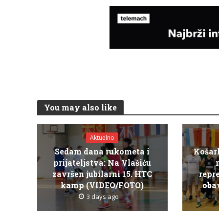
You may also like
Aktuelno
Sedam dana rukometa i
Košar
prijateljstva: Na Vlašiću
završen jubilarni 15. HTC
repr
kamp (VIDEO/FOTO)
obav
3 days ago