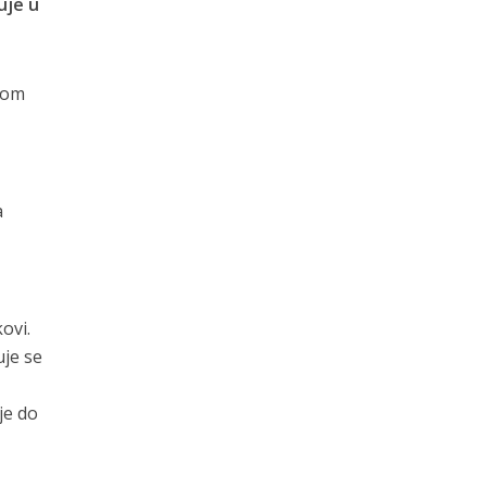
uje u
nom
a
m
ovi.
je se
je do