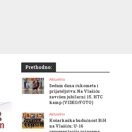
Prethodno:
Aktuelno
Sedam dana rukometa i
prijateljstva: Na Vlašiću
završen jubilarni 15. HTC
kamp (VIDEO/FOTO)
Aktuelno
Košarkaška budućnost BiH
na Vlašiću: U-16
reprezentacija pripreme