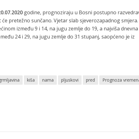
20.07.2020
godine, prognoziraju u Bosni postupno razvedra
t će pretežno sunčano. Vjetar slab sjeverozapadnog smjera.
ćinom između 9 i 14, na jugu zemlje do 19, a najviša dnevna
eđu 24 i 29, na jugu zemlje do 31 stupanj, saopćeno je iz
grmljavina
kiša
nama
pljuskovi
pred
Prognoza vremen