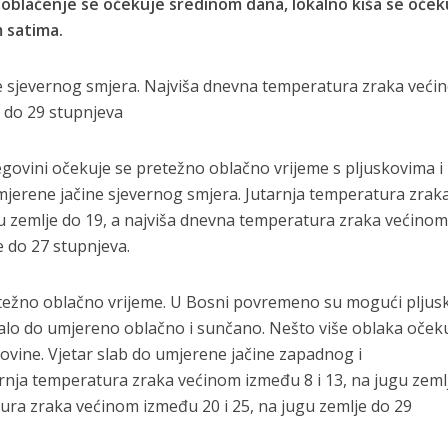
oblačenje se očekuje sredinom dana, lokalno kiša se oček
 satima.
ne sjevernog smjera. Najviša dnevna temperatura zraka veći
e do 29 stupnjeva
cegovini očekuje se pretežno oblačno vrijeme s pljuskovima i
mjerene jačine sjevernog smjera. Jutarnja temperatura zrak
gu zemlje do 19, a najviša dnevna temperatura zraka većino
e do 27 stupnjeva.
retežno oblačno vrijeme. U Bosni povremeno su mogući pljusk
lo do umjereno oblačno i sunčano. Nešto više oblaka očeku
ovine. Vjetar slab do umjerene jačine zapadnog i
rnja temperatura zraka većinom između 8 i 13, na jugu zeml
ura zraka većinom između 20 i 25, na jugu zemlje do 29