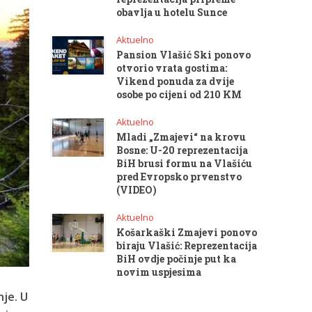
obavlja u hotelu Sunce
Aktuelno
Pansion Vlašić Ski ponovo
otvorio vrata gostima:
Vikend ponuda za dvije
osobe po cijeni od 210 KM
Aktuelno
Mladi „Zmajevi“ na krovu
Bosne: U-20 reprezentacija
BiH brusi formu na Vlašiću
pred Evropsko prvenstvo
(VIDEO)
Aktuelno
Košarkaški Zmajevi ponovo
biraju Vlašić: Reprezentacija
BiH ovdje počinje put ka
novim uspjesima
nje. U