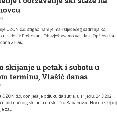
tenje i održavanje ski staze na
novcu
23
ije OZON d.d. stigao nam je mail sljedećeg sadržaja koji
 u cjelosti: Poštovani, Obavještavamo vas da je Općinski su
dana 21.08...
 skijanje u petak i subotu u
m terminu, Vlašić danas
21
OZON d.d. donijela je odluku da sutra, u srijedu, 24.3.2021.
e biti noćnog skijanja na ski liftu Babanovac. Noćno skijan
e za...