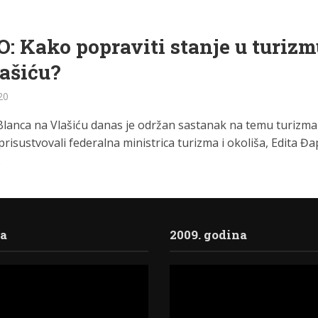
: Kako popraviti stanje u turizm
ašiću?
20
Blanca na Vlašiću danas je održan sastanak na temu turizma
risustvovali federalna ministrica turizma i okoliša, Edita Đa
.
ja
2009. godina