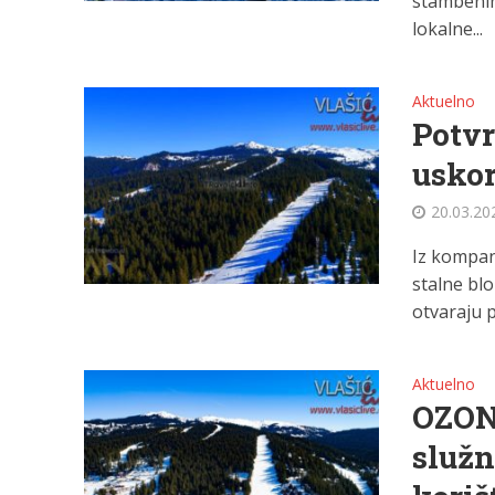
stambenih
lokalne...
Aktuelno
Potvr
uskor
20.03.20
Iz kompani
stalne bl
otvaraju p
Aktuelno
OZON
služn