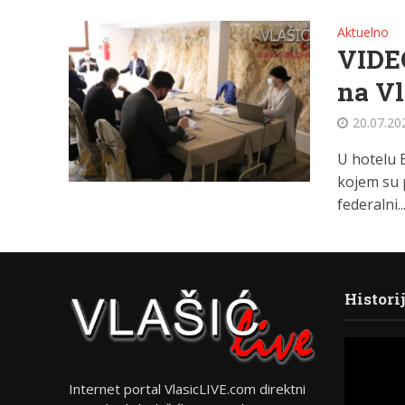
Aktuelno
VIDEO
na Vl
20.07.20
U hotelu 
kojem su p
federalni..
Histori
Internet portal VlasicLIVE.com direktni