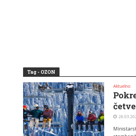
Tag - OZON
Aktuelno
Pokre
četve
26.03.20
Ministars