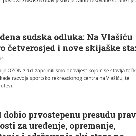
 poslova SBK/KSB obavijestilo je zainteresovane strane i je
đena sudska odluka: Na Vlašiću
o četverosjed i nove skijaške sta
24
je OZON z.d.d. zaprimili smo obavijest kojom se stavlja tač
okade razvoja sportsko rekreacionog centra na Vlašiću, te
utevi...
 dobio prvostepenu presudu pra
osti za uređenje, opremanje,