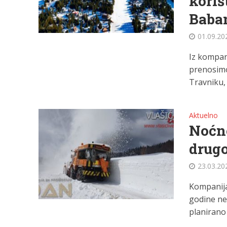
koriš
Baba
01.09.20
Iz kompan
prenosimo
Travniku, 
Aktuelno
Noćno
drugo
23.03.20
Kompanija 
godine neć
planirano j