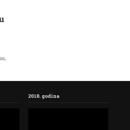
u
po,
2018. godina