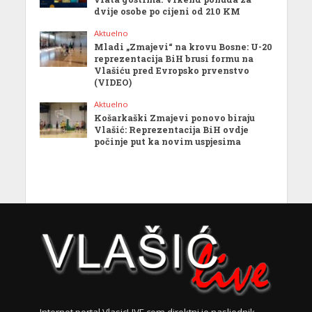
dvije osobe po cijeni od 210 KM
Aktuelno
Mladi „Zmajevi“ na krovu Bosne: U-20
reprezentacija BiH brusi formu na
Vlašiću pred Evropsko prvenstvo
(VIDEO)
Aktuelno
Košarkaški Zmajevi ponovo biraju
Vlašić: Reprezentacija BiH ovdje
počinje put ka novim uspjesima
Internet portal VlasicLIVE.com direktni je nasljednik