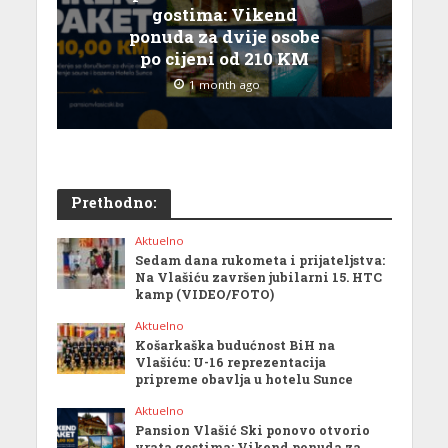
gostima: Vikend
ponuda za dvije osobe
po cijeni od 210 KM
1 month ago
Prethodno:
Aktuelno
Sedam dana rukometa i prijateljstva:
Na Vlašiću završen jubilarni 15. HTC
kamp (VIDEO/FOTO)
Aktuelno
Košarkaška budućnost BiH na
Vlašiću: U-16 reprezentacija
pripreme obavlja u hotelu Sunce
Aktuelno
Pansion Vlašić Ski ponovo otvorio
vrata gostima: Vikend ponuda za