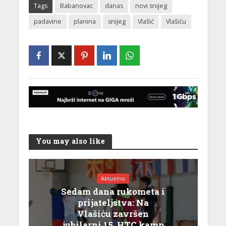
Tags
Babanovac
danas
novi snijeg
padavine
planina
snijeg
Vlašić
Vlašiću
You may also like
Aktuelno
Sedam dana rukometa i
prijateljstva: Na
Vlašiću završen
jubilarni 15. HTC kamp