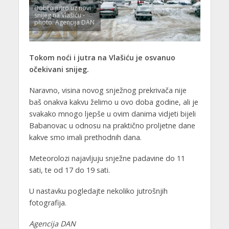
Dobro jutro uz novi
snijeg na Vlašiću -
photo: Agencija DAN
Tokom noći i jutra na Vlašiću je osvanuo
očekivani snijeg.
Naravno, visina novog snježnog prekrivača nije
baš onakva kakvu želimo u ovo doba godine, ali je
svakako mnogo ljepše u ovim danima vidjeti bijeli
Babanovac u odnosu na praktično proljetne dane
kakve smo imali prethodnih dana.
Meteorolozi najavljuju snježne padavine do 11
sati, te od 17 do 19 sati.
U nastavku pogledajte nekoliko jutrošnjih
fotografija.
Agencija DAN