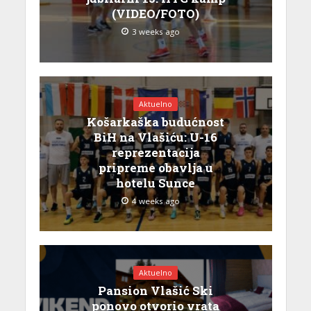
(VIDEO/FOTO)
3 weeks ago
Aktuelno
Košarkaška budućnost
BiH na Vlašiću: U-16
reprezentacija
pripreme obavlja u
hotelu Sunce
4 weeks ago
Aktuelno
Pansion Vlašić Ski
ponovo otvorio vrata