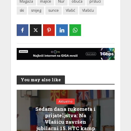
Magaza
majice
Nur
obuća
prsluci
ski
snijeg
sunce
Vlašić
Vlašiću
You may also like
Aktuelno
Sedam dana rukometa i
prijateljstva: Na
Vlašiću završen
jubilarni 15. HTC kamp