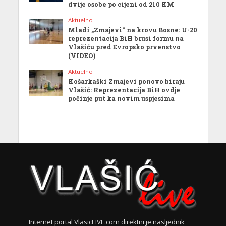
dvije osobe po cijeni od 210 KM
Aktuelno
Mladi „Zmajevi“ na krovu Bosne: U-20
reprezentacija BiH brusi formu na
Vlašiću pred Evropsko prvenstvo
(VIDEO)
Aktuelno
Košarkaški Zmajevi ponovo biraju
Vlašić: Reprezentacija BiH ovdje
počinje put ka novim uspjesima
Internet portal VlasicLIVE.com direktni je nasljednik