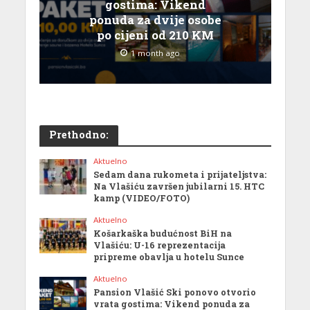
gostima: Vikend
ponuda za dvije osobe
po cijeni od 210 KM
1 month ago
Prethodno:
Aktuelno
Sedam dana rukometa i prijateljstva:
Na Vlašiću završen jubilarni 15. HTC
kamp (VIDEO/FOTO)
Aktuelno
Košarkaška budućnost BiH na
Vlašiću: U-16 reprezentacija
pripreme obavlja u hotelu Sunce
Aktuelno
Pansion Vlašić Ski ponovo otvorio
vrata gostima: Vikend ponuda za