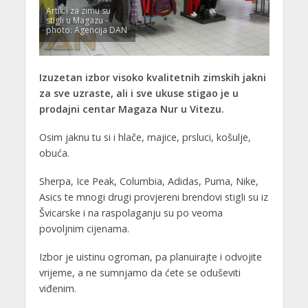
Artikli za zimu su
stigli u Magazu -
photo: Agencija DAN
Izuzetan izbor visoko kvalitetnih zimskih jakni
za sve uzraste, ali i sve ukuse stigao je u
prodajni centar Magaza Nur u Vitezu.
Osim jaknu tu si i hlače, majice, prsluci, košulje,
obuća.
Sherpa, Ice Peak, Columbia, Adidas, Puma, Nike,
Asics te mnogi drugi provjereni brendovi stigli su iz
Švicarske i na raspolaganju su po veoma
povoljnim cijenama.
Izbor je uistinu ogroman, pa planuirajte i odvojite
vrijeme, a ne sumnjamo da ćete se oduševiti
viđenim.