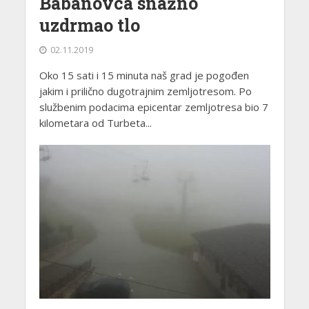
Babanovca snažno
uzdrmao tlo
02.11.2019
Oko 15 sati i 15 minuta naš grad je pogođen
jakim i prilično dugotrajnim zemljotresom. Po
službenim podacima epicentar zemljotresa bio 7
kilometara od Turbeta...