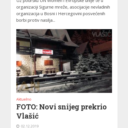
Uz podršku UN Women i Evropske unije te u
organizaciji Sigurne mreže, asocijacije nevladinih
organizacija u Bosni i Hercegovini posvećenih
borbi protiv nasilja...
Aktuelno
FOTO: Novi snijeg prekrio
Vlašić
02.12.2019