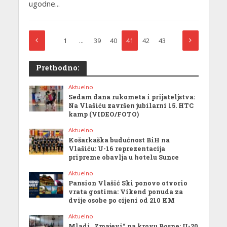
ugodne...
1
…
39
40
41
42
43
Prethodno:
Aktuelno
Sedam dana rukometa i prijateljstva:
Na Vlašiću završen jubilarni 15. HTC
kamp (VIDEO/FOTO)
Aktuelno
Košarkaška budućnost BiH na
Vlašiću: U-16 reprezentacija
pripreme obavlja u hotelu Sunce
Aktuelno
Pansion Vlašić Ski ponovo otvorio
vrata gostima: Vikend ponuda za
dvije osobe po cijeni od 210 KM
Aktuelno
Mladi „Zmajevi“ na krovu Bosne: U-20