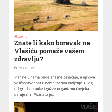
Aktuelno
Znate li kako boravak na
Vlašiću pomaže vašem
zdravlju?
29.11.2019
Planine u nama bude snažne osjećaje, a njihova
veličanstvenost u nama izaziva divljenje. Bijeg
od gradske buke i gužve organizmu čovjeka
daruje mir. Poznato je...