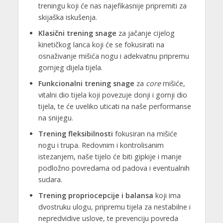
treningu koji će nas najefikasnije pripremiti za
skijaška iskušenja.
Klasični trening snage
za jačanje cijelog
kinetičkog lanca koji će se fokusirati na
osnaživanje mišića nogu i adekvatnu pripremu
gornjeg dijela tijela.
Funkcionalni trening snage
za
core
mišiće,
vitalni dio tijela koji povezuje donji i gornji dio
tijela, te će uveliko uticati na naše performanse
na snijegu.
Trening fleksibilnosti
fokusiran na mišiće
nogu i trupa. Redovnim i kontrolisanim
istezanjem, naše tijelo će biti gipkije i manje
podložno povredama od padova i eventualnih
sudara.
Trening propriocepcije i balansa
koji ima
dvostruku ulogu, pripremu tijela za nestabilne i
nepredvidive uslove, te prevenciju povreda