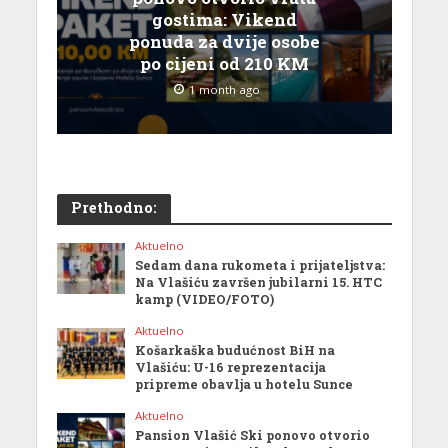
gostima: Vikend
ponuda za dvije osobe
po cijeni od 210 KM
1 month ago
Prethodno:
Aktuelno
Sedam dana rukometa i prijateljstva:
Na Vlašiću završen jubilarni 15. HTC
kamp (VIDEO/FOTO)
Aktuelno
Košarkaška budućnost BiH na
Vlašiću: U-16 reprezentacija
pripreme obavlja u hotelu Sunce
Aktuelno
Pansion Vlašić Ski ponovo otvorio