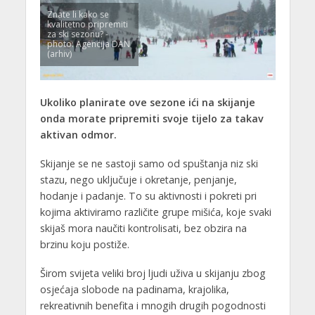
Znate li kako se
kvalitetno pripremiti
za ski sezonu? -
photo: Agencija DAN
(arhiv)
Ukoliko planirate ove sezone ići na skijanje
onda morate pripremiti svoje tijelo za takav
aktivan odmor.
Skijanje se ne sastoji samo od spuštanja niz ski
stazu, nego uključuje i okretanje, penjanje,
hodanje i padanje. To su aktivnosti i pokreti pri
kojima aktiviramo različite grupe mišića, koje svaki
skijaš mora naučiti kontrolisati, bez obzira na
brzinu koju postiže.
Širom svijeta veliki broj ljudi uživa u skijanju zbog
osjećaja slobode na padinama, krajolika,
rekreativnih benefita i mnogih drugih pogodnosti