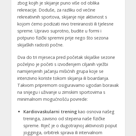
zbog kojih je skijanje puno više od oblika
rekreacije. Doduše, za razliku od većine
rekreativnih sportova, skijanje nije aktivnost s
kojom ćemo podizati nivo treniranosti ili tjelesne
spreme. Upravo suprotno, budite u formi i
potpuno fizički spremni prije nego što sezona
skijaških radosti počne.
Dva do tri mjeseca pred početak skijaške sezone
poželjno je početi s izvođenjem ciljanih vježbi
namijenjenih jačanju mišićnih grupa koje se
intenzivno koriste tokom skijanja ili boardanja.
Takvom pripremom osiguravamo ugodan boravak
na snijegu i uživanje u zimskim sportovima s
minimalnom mogućnošću povrede:
Kardiovaskularni trening
kao osnova našeg
treninga, zavisno od stepena naše fizičke
spreme. Riječ je o dugotrajnoj aktivnosti poput
jogginga, orbitrek sprava ili intervalnom