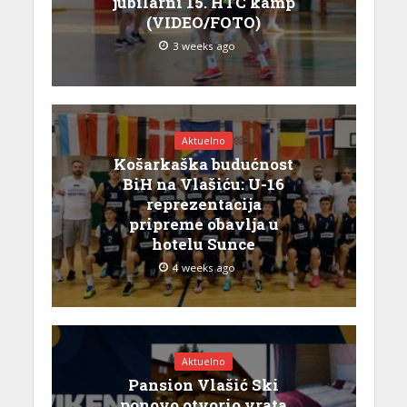
jubilarni 15. HTC kamp
(VIDEO/FOTO)
3 weeks ago
Aktuelno
Košarkaška budućnost
BiH na Vlašiću: U-16
reprezentacija
pripreme obavlja u
hotelu Sunce
4 weeks ago
Aktuelno
Pansion Vlašić Ski
ponovo otvorio vrata